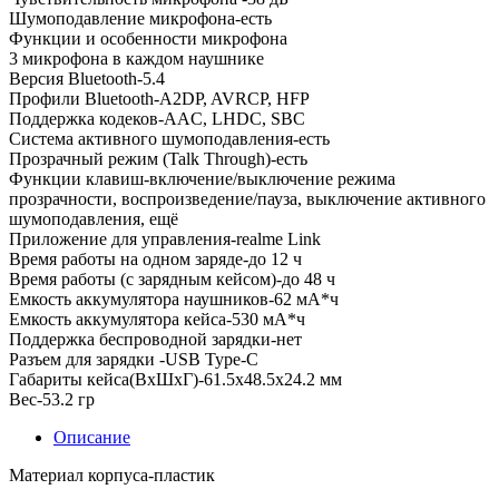
Шумоподавление микрофона-есть
Функции и особенности микрофона
3 микрофона в каждом наушнике
Версия Bluetooth-5.4
Профили Bluetooth-A2DP, AVRCP, HFP
Поддержка кодеков-AAC, LHDC, SBC
Система активного шумоподавления-есть
Прозрачный режим (Talk Through)-есть
Функции клавиш-включение/выключение режима
прозрачности, воспроизведение/пауза, выключение активного
шумоподавления, ещё
Приложение для управления-realme Link
Время работы на одном заряде-до 12 ч
Время работы (с зарядным кейсом)-до 48 ч
Емкость аккумулятора наушников-62 мА*ч
Емкость аккумулятора кейса-530 мА*ч
Поддержка беспроводной зарядки-нет
Разъем для зарядки -USB Type-C
Габариты кейса(ВxШxГ)-61.5х48.5х24.2 мм
Вес-53.2 гр
Описание
Материал корпуса-пластик