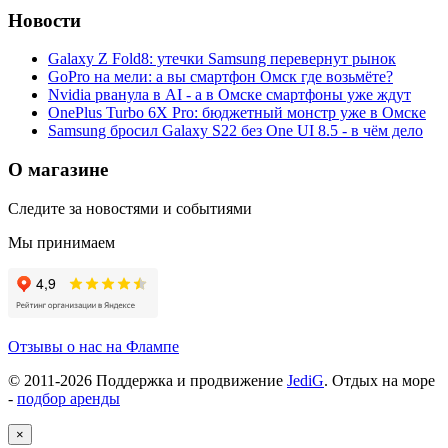
Новости
Galaxy Z Fold8: утечки Samsung перевернут рынок
GoPro на мели: а вы смартфон Омск где возьмёте?
Nvidia рванула в AI - а в Омске смартфоны уже ждут
OnePlus Turbo 6X Pro: бюджетный монстр уже в Омске
Samsung бросил Galaxy S22 без One UI 8.5 - в чём дело
О магазине
Следите за новостями и событиями
Мы принимаем
Отзывы о нас на Флампе
© 2011-
2026
Поддержка и продвижение
JediG
. Отдых на море
-
подбор аренды
×