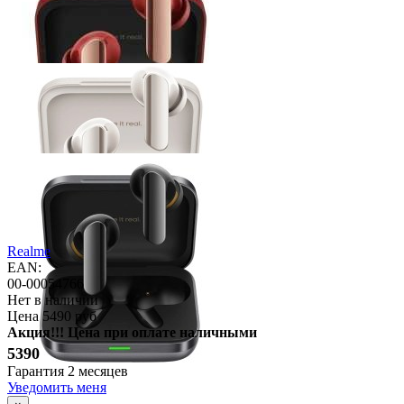
Realme
EAN:
00-00054766
Нет в наличии
Цена
5490 руб
Акция!!! Цена при оплате наличными
5390
Гарантия
2 месяцев
Уведомить меня