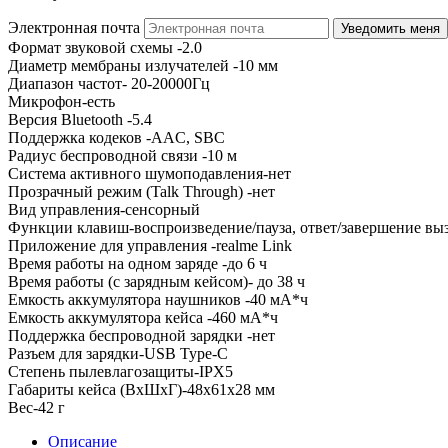
Электронная почта
Формат звуковой схемы -2.0
Диаметр мембраны излучателей -10 мм
Диапазон частот- 20-20000Гц
Микрофон-есть
Версия Bluetooth -5.4
Поддержка кодеков -AAC, SBC
Радиус беспроводной связи -10 м
Система активного шумоподавления-нет
Прозрачный режим (Talk Through) -нет
Вид управления-сенсорный
Функции клавиш-воспроизведение/пауза, ответ/завершение вы
Приложение для управления -realme Link
Время работы на одном заряде -до 6 ч
Время работы (с зарядным кейсом)- до 38 ч
Емкость аккумулятора наушников -40 мА*ч
Емкость аккумулятора кейса -460 мА*ч
Поддержка беспроводной зарядки -нет
Разъем для зарядки-USB Type-C
Степень пылевлагозащиты-IPX5
Габариты кейса (ВxШxГ)-48x61x28 мм
Вес-42 г
Описание