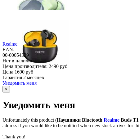
Realme
EAN:
00-00054329
Нет в наличии
Цена производителя:
2490 руб
Цена
1690 руб
Гарантия
2 месяцев
Уведомить меня
×
Уведомить меня
Unfortunately this product (
Наушники Bluetooth
Realme
Buds T1
address if you would like to be notified when new stock arrives for th
Thank you!