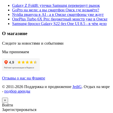
Galaxy Z Fold8: утечки Samsung перевернут рынок
GoPro на мели: а вы смартфон Омск где возьмёте?
Nvidia рванула в AI - а в Омске смартфоны уже ждут
OnePlus Turbo 6X Pro: бюджетный монстр уже в Омске
Samsung бросил Galaxy S22 без One UI 8.5 - в чём дело
О магазине
Следите за новостями и событиями
Мы принимаем
Отзывы о нас на Флампе
© 2011-
2026
Поддержка и продвижение
JediG
. Отдых на море
-
подбор аренды
×
Войти
Зарегистрироваться