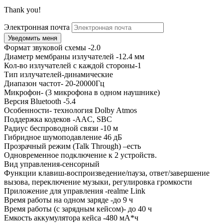
Thank you!
Электронная почта
Формат звуковой схемы -2.0
Диаметр мембраны излучателей -12.4 мм
Кол-во излучателей с каждой стороны-1
Тип излучателей-динамические
Диапазон частот- 20-20000Гц
Микрофон- (3 микрофона в одном наушнике)
Версия Bluetooth -5.4
Особенности- технология Dolby Atmos
Поддержка кодеков -AAC, SBC
Радиус беспроводной связи -10 м
Гибридное шумоподавление 46 дБ
Прозрачный режим (Talk Through) –есть
Одновременное подключение к 2 устройств.
Вид управления-сенсорный
Функции клавиш-воспроизведение/пауза, ответ/завершение
вызова, переключение музыки, регулировка громкости
Приложение для управления -realme Link
Время работы на одном заряде -до 9 ч
Время работы (с зарядным кейсом)- до 40 ч
Емкость аккумулятора кейса -480 мА*ч