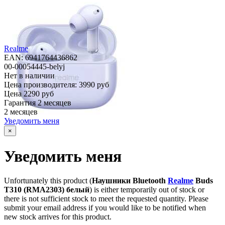
Realme
EAN: 6941764436862
00-00054445-belyj
Нет в наличии
Цена производителя:
3990 руб
Цена
2290 руб
Гарантия
2 месяцев
2 месяцев
Уведомить меня
×
Уведомить меня
Unfortunately this product (
Наушники Bluetooth
Realme
Buds
T310 (RMA2303) белый
) is either temporarily out of stock or
there is not sufficient stock to meet the requested quantity. Please
submit your email address if you would like to be notified when
new stock arrives for this product.