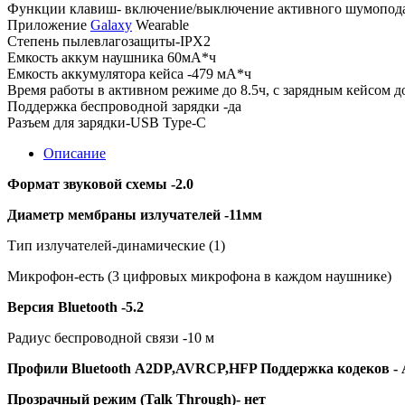
Функции клавиш- включение/выключение активного шумоподавл
Приложение
Galaxy
Wearable
Степень пылевлагозащиты-IPX2
Емкость аккум наушника 60мА*ч
Емкость аккумулятора кейса -479 мА*ч
Время работы в активном режиме до 8.5ч, с зарядным кейсом д
Поддержка беспроводной зарядки -да
Разъем для зарядки-USB Type-C
Описание
Формат звуковой схемы -2.0
Диаметр мембраны излучателей -11мм
Тип излучателей-динамические (1)
Микрофон-есть (3 цифровых микрофона в каждом наушнике)
Версия Bluetooth -5.2
Радиус беспроводной связи -10 м
Профили
Bluetooth
A2
DP,
AVRCP,
HFP Поддержка кодеков
-
Прозрачный режим (Talk Through)- нет