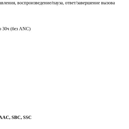
ения, воспроизведение/пауза, ответ/завершение вызова
о 30ч (без ANC)
AAC,
SBC
,
SSC