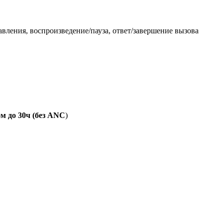
ения, воспроизведение/пауза, ответ/завершение вызова
м до 30ч (без
ANC
)