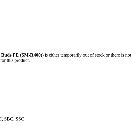
 Buds FE (SM-R400)
) is either temporarily out of stock or there is n
for this product.
C, SBC, SSC