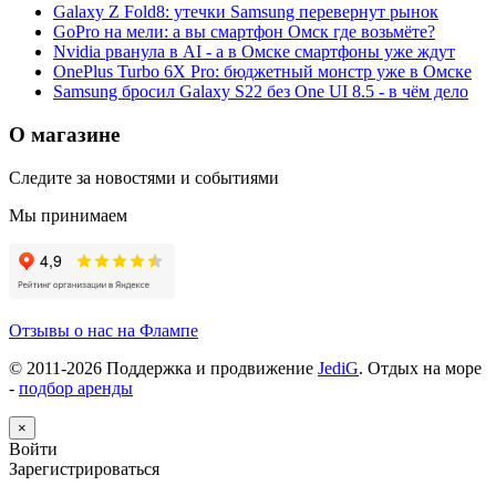
Galaxy Z Fold8: утечки Samsung перевернут рынок
GoPro на мели: а вы смартфон Омск где возьмёте?
Nvidia рванула в AI - а в Омске смартфоны уже ждут
OnePlus Turbo 6X Pro: бюджетный монстр уже в Омске
Samsung бросил Galaxy S22 без One UI 8.5 - в чём дело
О магазине
Следите за новостями и событиями
Мы принимаем
Отзывы о нас на Флампе
© 2011-
2026
Поддержка и продвижение
JediG
. Отдых на море
-
подбор аренды
×
Войти
Зарегистрироваться