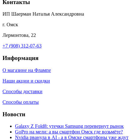
Контакты
ИП Шаерман Наталья Александровна
г. Омск
Лермонтова, 22
+7 (908) 312-07-63
Информация
О магазине на Флампе
Наши акции и скидки
Способы доставки
Способы оплаты
Новости
Galaxy Z Fold8: утечки Samsung перевернут рынок
GoPro на мели: а вы смартфон Омск где возьмёте?
Nvidia рванула в AI - а в Омске смартфоны уже ждут