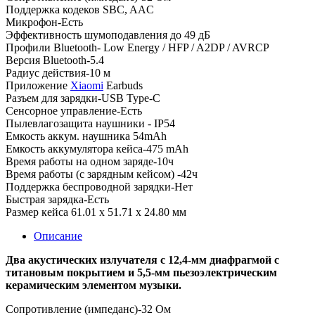
Поддержка кодеков SBC, AAC
Микрофон-Есть
Эффективность шумоподавления до 49 дБ
Профили Bluetooth- Low Energy / HFP / A2DP / AVRCP
Версия Bluetooth-5.4
Радиус действия-10 м
Приложение
Xiaomi
Earbuds
Разъем для зарядки-USB Type-C
Сенсорное управление-Есть
Пылевлагозащита наушники - IP54
Емкость аккум. наушника 54mAh
Емкость аккумулятора кейса-475 mAh
Время работы на одном заряде-10ч
Время работы (с зарядным кейсом) -42ч
Поддержка беспроводной зарядки-Нет
Быстрая зарядка-Есть
Размер кейса 61.01 x 51.71 x 24.80 мм
Описание
Два акустических излучателя с 12,4-мм диафрагмой с
титановым покрытием и 5,5-мм пьезоэлектрическим
керамическим элементом музыки.
Сопротивление (импеданс)-32 Ом