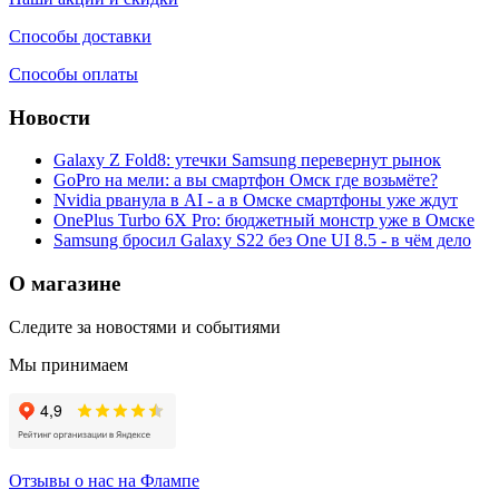
Способы доставки
Способы оплаты
Новости
Galaxy Z Fold8: утечки Samsung перевернут рынок
GoPro на мели: а вы смартфон Омск где возьмёте?
Nvidia рванула в AI - а в Омске смартфоны уже ждут
OnePlus Turbo 6X Pro: бюджетный монстр уже в Омске
Samsung бросил Galaxy S22 без One UI 8.5 - в чём дело
О магазине
Следите за новостями и событиями
Мы принимаем
Отзывы о нас на Флампе