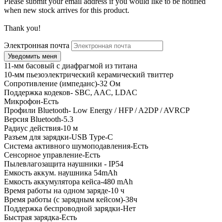
Please submit your email address if you would like to be notified
when new stock arrives for this product.
Thank you!
Электронная почта
11-мм басовый с диафрагмой из титана
10-мм пьезоэлектрический керамический твиттер
Сопротивление (импеданс)-32 Ом
Поддержка кодеков- SBC, AAC, LDAC
Микрофон-Есть
Профили Bluetooth- Low Energy / HFP / A2DP / AVRCP
Версия Bluetooth-5.3
Радиус действия-10 м
Разъем для зарядки-USB Type-C
Система активного шумоподавления-Есть
Сенсорное управление-Есть
Пылевлагозащита наушники - IP54
Емкость аккум. наушника 54mAh
Емкость аккумулятора кейса-480 mAh
Время работы на одном заряде-10 ч
Время работы (с зарядным кейсом)-38ч
Поддержка беспроводной зарядки-Нет
Быстрая зарядка-Есть