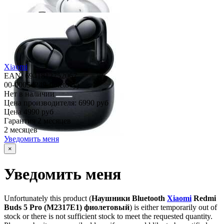
Xiaomi
EAN: 6941812752067
00-00054249-fioletovyj
Нет в наличии
Цена производителя:
6990 руб
Цена
4990 руб
Гарантия
2 месяцев
2 месяцев
Уведомить меня
×
Уведомить меня
Unfortunately this product (
Наушники Bluetooth
Xiaomi
Redmi
Buds 5 Pro (M2317E1) фиолетовый
) is either temporarily out of
stock or there is not sufficient stock to meet the requested quantity.