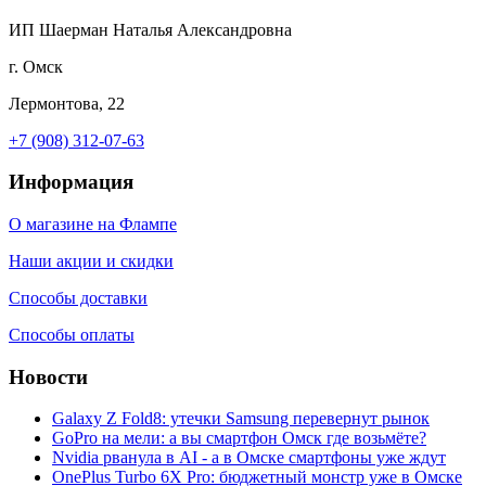
ИП Шаерман Наталья Александровна
г. Омск
Лермонтова, 22
+7 (908) 312-07-63
Информация
О магазине на Флампе
Наши акции и скидки
Способы доставки
Способы оплаты
Новости
Galaxy Z Fold8: утечки Samsung перевернут рынок
GoPro на мели: а вы смартфон Омск где возьмёте?
Nvidia рванула в AI - а в Омске смартфоны уже ждут
OnePlus Turbo 6X Pro: бюджетный монстр уже в Омске