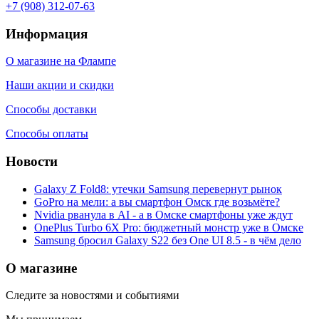
+7 (908) 312-07-63
Информация
О магазине на Флампе
Наши акции и скидки
Способы доставки
Способы оплаты
Новости
Galaxy Z Fold8: утечки Samsung перевернут рынок
GoPro на мели: а вы смартфон Омск где возьмёте?
Nvidia рванула в AI - а в Омске смартфоны уже ждут
OnePlus Turbo 6X Pro: бюджетный монстр уже в Омске
Samsung бросил Galaxy S22 без One UI 8.5 - в чём дело
О магазине
Следите за новостями и событиями