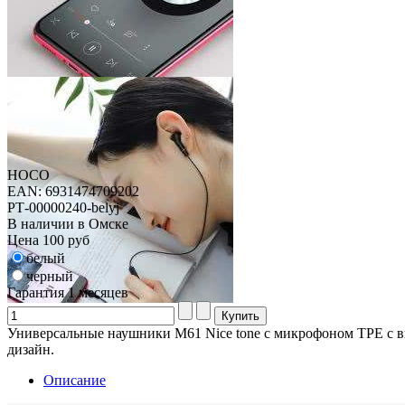
HOCO
EAN: 6931474709202
РТ-00000240-belyj
В наличии в Омске
Цена
100 руб
белый
черный
Гарантия
1 месяцев
Универсальные наушники M61 Nice tone с микрофоном TPE с в
дизайн.
Описание