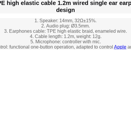
 high elastic cable 1.2m wired single ear earp
design
1. Speaker: 14mm, 32Ω±15%.
2. Audio plug: Ø3.5mm.
3. Earphones cable: TPE high elastic braid, enameled wire.
4. Cable length: 1.2m, weight: 12g.
5. Microphone: controller with mic.
trol: functional one-button operation, adapted to control
Apple
an