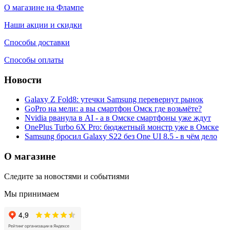
О магазине на Флампе
Наши акции и скидки
Способы доставки
Способы оплаты
Новости
Galaxy Z Fold8: утечки Samsung перевернут рынок
GoPro на мели: а вы смартфон Омск где возьмёте?
Nvidia рванула в AI - а в Омске смартфоны уже ждут
OnePlus Turbo 6X Pro: бюджетный монстр уже в Омске
Samsung бросил Galaxy S22 без One UI 8.5 - в чём дело
О магазине
Следите за новостями и событиями
Мы принимаем