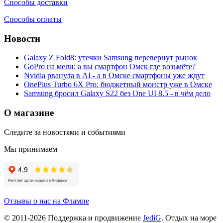
Способы доставки
Способы оплаты
Новости
Galaxy Z Fold8: утечки Samsung перевернут рынок
GoPro на мели: а вы смартфон Омск где возьмёте?
Nvidia рванула в AI - а в Омске смартфоны уже ждут
OnePlus Turbo 6X Pro: бюджетный монстр уже в Омске
Samsung бросил Galaxy S22 без One UI 8.5 - в чём дело
О магазине
Следите за новостями и событиями
Мы принимаем
Отзывы о нас на Флампе
© 2011-
2026
Поддержка и продвижение
JediG
. Отдых на море