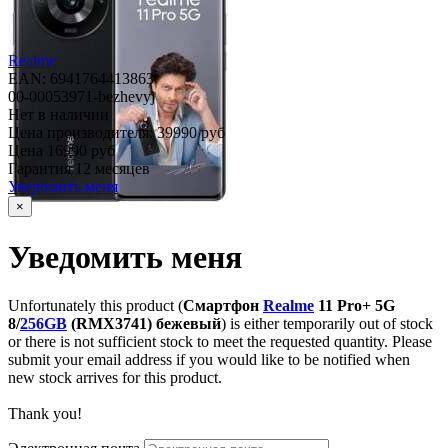
Realme
EAN: 6941764413863
00-00053971-bezhevyj
Нет в наличии
Цена производителя:
39990 руб
Цена
16990 руб
Гарантия
12 месяцев
Уведомить меня
×
Уведомить меня
Unfortunately this product (
Смартфон
Realme
11 Pro+ 5G
8/
256GB
(RMX3741) бежевый
) is either temporarily out of stock
or there is not sufficient stock to meet the requested quantity. Please
submit your email address if you would like to be notified when
new stock arrives for this product.
Thank you!