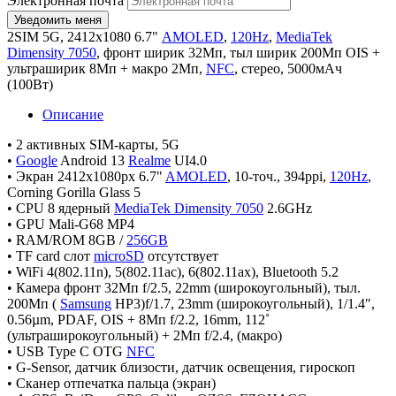
Электронная почта
2SIM 5G, 2412х1080 6.7"
AMOLED
,
120Hz
,
MediaTek
Dimensity 7050
, фронт ширик 32Мп, тыл ширик 200Мп OIS +
ультраширик 8Мп + макро 2Мп,
NFC
, стерео, 5000мАч
(100Вт)
Описание
• 2 активных SIM-карты, 5G
•
Google
Android 13
Realme
UI4.0
• Экран 2412х1080px 6.7"
AMOLED
, 10-точ., 394ppi,
120Hz
,
Corning Gorilla Glass 5
• CPU 8 ядерный
MediaTek Dimensity 7050
2.6GHz
• GPU Mali-G68 MP4
• RAM/ROM 8GB /
256GB
• TF card слот
microSD
отсутствует
• WiFi 4(802.11n), 5(802.11ac), 6(802.11ax), Bluetooth 5.2
• Камера фронт 32Мп f/2.5, 22mm (широкоугольный), тыл.
200Мп (
Samsung
HP3)f/1.7, 23mm (широкоугольный), 1/1.4″,
0.56µm, PDAF, OIS + 8Мп f/2.2, 16mm, 112˚
(ультраширокоугольный) + 2Мп f/2.4, (макро)
• USB Type C OTG
NFC
• G-Sensor, датчик близости, датчик освещения, гироскоп
• Сканер отпечатка пальца (экран)