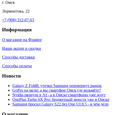
г. Омск
Лермонтова, 22
+7 (908) 312-07-63
Информация
О магазине на Флампе
Наши акции и скидки
Способы доставки
Способы оплаты
Новости
Galaxy Z Fold8: утечки Samsung перевернут рынок
GoPro на мели: а вы смартфон Омск где возьмёте?
Nvidia рванула в AI - а в Омске смартфоны уже ждут
OnePlus Turbo 6X Pro: бюджетный монстр уже в Омске
Samsung бросил Galaxy S22 без One UI 8.5 - в чём дело
О магазине