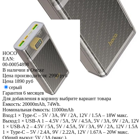
HOCO
EAN:
00-00054898
В наличии в Омске
Цена производителя:
2990 руб
Цена
1890 руб
серый
Гарантия
6 месяцев
Для добавления в корзину выбрите вариант товара
Ёмкость: 20000mAh, 74Wh.
Номинальная ёмкость: 11000mAh
Вход:1 × Type-C – 5V / 3A, 9V / 2A, 12V / 1.5A – 18W макс.
Выход:1 × USB-A 1 – 4.5V / 5A, 5V / 4.5A, 5V / 3A, 9V / 2A, 12V
1 × USB-A 2 – 4.5V / 5A, 5V / 4.5A, 5V / 3A, 9V / 2A, 12V / 1.5A
1 × Type-C – 5V / 2.4A, 9V / 2.22A, 12V / 1.67A – 20W макс.
Общий выход: 5V / 3A (макс.).