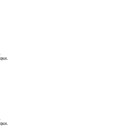
.
дки.
.
дки.