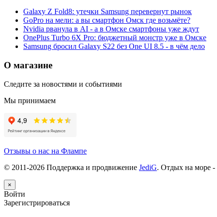
Galaxy Z Fold8: утечки Samsung перевернут рынок
GoPro на мели: а вы смартфон Омск где возьмёте?
Nvidia рванула в AI - а в Омске смартфоны уже ждут
OnePlus Turbo 6X Pro: бюджетный монстр уже в Омске
Samsung бросил Galaxy S22 без One UI 8.5 - в чём дело
О магазине
Следите за новостями и событиями
Мы принимаем
Отзывы о нас на Флампе
© 2011-
2026
Поддержка и продвижение
JediG
. Отдых на море -
×
Войти
Зарегистрироваться