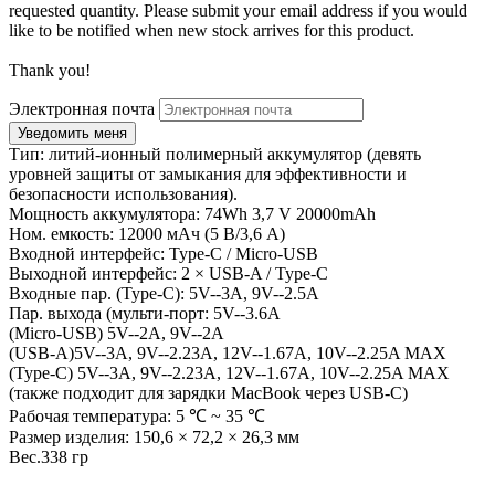
requested quantity. Please submit your email address if you would
like to be notified when new stock arrives for this product.
Thank you!
Электронная почта
Тип: литий-ионный полимерный аккумулятор (девять
уровней защиты от замыкания для эффективности и
безопасности использования).
Мощность аккумулятора: 74Wh 3,7 V 20000mAh
Ном. емкость: 12000 мАч (5 В/3,6 А)
Входной интерфейс: Type-C / Micro-USB
Выходной интерфейс: 2 × USB-A / Type-C
Входные пар. (Type-C): 5V--3A, 9V--2.5A
Пар. выхода (мульти-порт: 5V--3.6A
(Micro-USB) 5V--2A, 9V--2A
(USB-A)5V--3A, 9V--2.23A, 12V--1.67A, 10V--2.25A MAX
(Type-C) 5V--3A, 9V--2.23A, 12V--1.67A, 10V--2.25A MAX
(также подходит для зарядки MacBook через USB-C)
Рабочая температура: 5 ℃ ~ 35 ℃
Размер изделия: 150,6 × 72,2 × 26,3 мм
Вес.338 гр