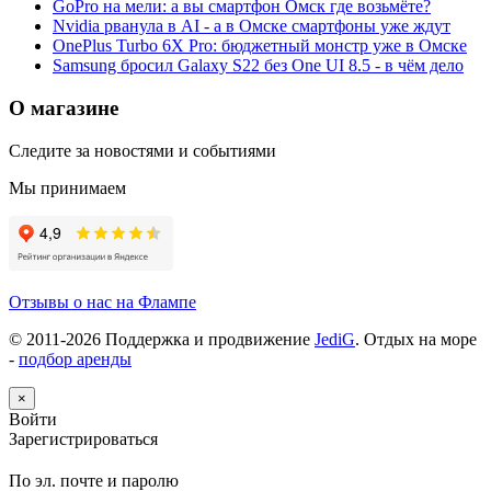
GoPro на мели: а вы смартфон Омск где возьмёте?
Nvidia рванула в AI - а в Омске смартфоны уже ждут
OnePlus Turbo 6X Pro: бюджетный монстр уже в Омске
Samsung бросил Galaxy S22 без One UI 8.5 - в чём дело
О магазине
Следите за новостями и событиями
Мы принимаем
Отзывы о нас на Флампе
© 2011-
2026
Поддержка и продвижение
JediG
. Отдых на море
-
подбор аренды
×
Войти
Зарегистрироваться
По эл. почте и паролю