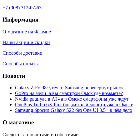
+7 (908) 312-07-63
Информация
О магазине на Флампе
Наши акции и скидки
Способы доставки
Способы оплаты
Новости
Galaxy Z Fold8: утечки Samsung перевернут рынок
GoPro на мели: а вы смартфон Омск где возьмёте?
Nvidia рванула в AI - а в Омске смартфоны уже ждут
OnePlus Turbo 6X Pro: бюджетный монстр уже в Омске
Samsung бросил Galaxy S22 без One UI 8.5 - в чём дело
О магазине
Следите за новостями и событиями