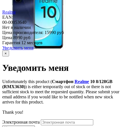
Realme
EAN:
00-00053640
Нет в наличии
Цена производителя:
15990 руб
Цена
8990 руб
Гарантия
12 месяцев
Уведомить меня
×
Уведомить меня
Unfortunately this product (
Смартфон
Realme
10 8/128GB
(RMX3630)
) is either temporarily out of stock or there is not
sufficient stock to meet the requested quantity. Please submit your
email address if you would like to be notified when new stock
arrives for this product.
Thank you!
Электронная почта