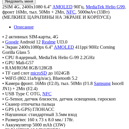
2SIM 4G, 2400x1080 6.4"
AMOLED
90Гц,
MediaTek Helio G99
,
фронт 16Мп, тыл. 50Mп + 2Мп,
NFC
, 5000мАч (33Вт)
(МЕЛКИЕЕ ЦАРАПИНЫ НА ЭКРАНЕ И КОРПУСЕ)
Описание
• 2 активных SIM-карты, 4G
•
Google
Android 12
Realme
UI3.0
• Экран 2400х1080px 6.4"
AMOLED
411ppi 90Hz Corning
Gorilla Glass 5
• CPU 8-ядерный, MediaTek Helio G-99 2.2GHz
• GPU Mali-G57
• RAM/ROM 8GB/128GB
• TF card слот
microSD
до 1024GB
• WiFi5 (802.11a/b/g/n/ac), Bluetooth 5.2
• Камера фронт. 16Мп (f/2.0), тыл. 50Mп (f/1.8
Samsung
Isocell
JN1) + 2Мп (f/2.4)
• USB Type C OTG,
NFC
• G-Sensor, датчик близости, датчик освещения, гироскоп
• Сканер отпечатка пальца
• GPS (A-GPS) ГЛОНАСС
• Наушники: стандартный 3.5мм вход
• Размер/вес 160 x 73 x 8.0 мм./ 178г.
• Аккумулятор 5000 mAh (33W)