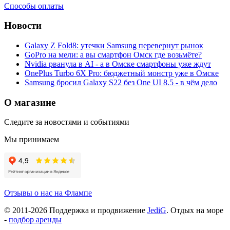
Способы оплаты
Новости
Galaxy Z Fold8: утечки Samsung перевернут рынок
GoPro на мели: а вы смартфон Омск где возьмёте?
Nvidia рванула в AI - а в Омске смартфоны уже ждут
OnePlus Turbo 6X Pro: бюджетный монстр уже в Омске
Samsung бросил Galaxy S22 без One UI 8.5 - в чём дело
О магазине
Следите за новостями и событиями
Мы принимаем
Отзывы о нас на Флампе
© 2011-
2026
Поддержка и продвижение
JediG
. Отдых на море
-
подбор аренды