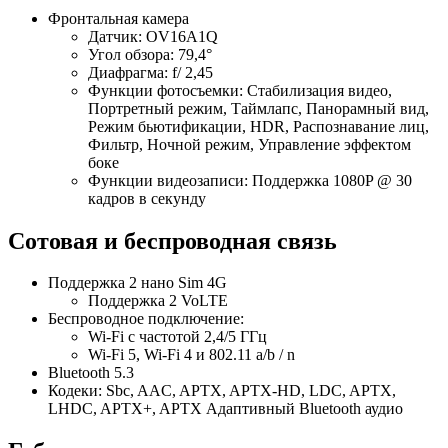
Фронтальная камера
Датчик: OV16A1Q
Угол обзора: 79,4°
Диафрагма: f/ 2,45
Функции фотосъемки: Стабилизация видео,
Портретный режим, Таймлапс, Панорамный вид,
Режим бьютификации, HDR, Распознавание лиц,
Фильтр, Ночной режим, Управление эффектом
боке
Функции видеозаписи: Поддержка 1080P @ 30
кадров в секунду
Сотовая и беспроводная связь
Поддержка 2 нано Sim 4G
Поддержка 2 VoLTE
Беспроводное подключение:
Wi-Fi с частотой 2,4/5 ГГц
Wi-Fi 5, Wi-Fi 4 и 802.11 a/b / n
Bluetooth 5.3
Кодеки: Sbc, AAC, APTX, APTX-HD, LDC, APTX,
LHDC, APTX+, APTX Адаптивный Bluetooth аудио