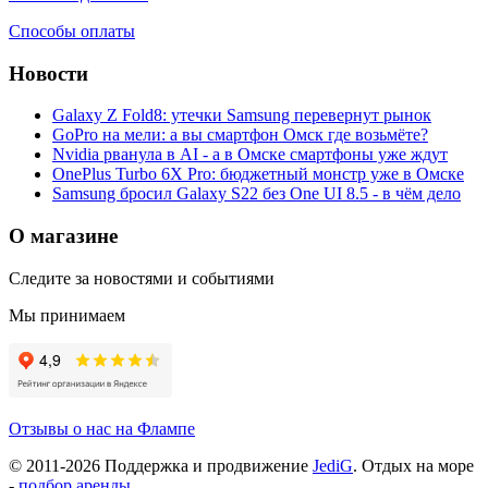
Способы оплаты
Новости
Galaxy Z Fold8: утечки Samsung перевернут рынок
GoPro на мели: а вы смартфон Омск где возьмёте?
Nvidia рванула в AI - а в Омске смартфоны уже ждут
OnePlus Turbo 6X Pro: бюджетный монстр уже в Омске
Samsung бросил Galaxy S22 без One UI 8.5 - в чём дело
О магазине
Следите за новостями и событиями
Мы принимаем
Отзывы о нас на Флампе
© 2011-
2026
Поддержка и продвижение
JediG
. Отдых на море
-
подбор аренды