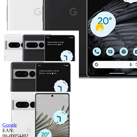
Google
EAN:
00-00054492