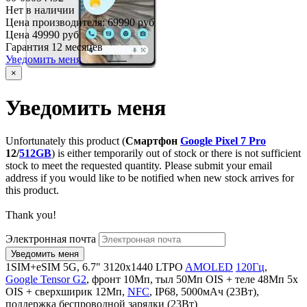
Нет в наличии
Цена производителя:
69990 руб
Цена
49990 руб
Гарантия
12 месяцев
Уведомить меня
×
Уведомить меня
Unfortunately this product (
Смартфон
Google Pixel 7 Pro
12/
512GB
) is either temporarily out of stock or there is not sufficient
stock to meet the requested quantity. Please submit your email
address if you would like to be notified when new stock arrives for
this product.
Thank you!
Электронная почта
1SIM+eSIM 5G, 6.7" 3120х1440 LTPO
AMOLED
120Гц
,
Google Tensor G2
, фронт 10Мп, тыл 50Мп OIS + теле 48Мп 5x
OIS + сверхширик 12Мп,
NFC
, IP68, 5000мАч (23Вт),
поддержка беспроводной зарядки (23Вт)