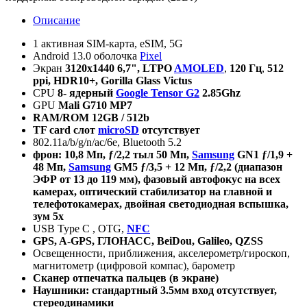
Описание
1 активная SIM-карта, eSIM, 5G
Android 13.0 оболочка
Pixel
Экран
3120
х
1440
6,7", LTPO
AMOLED
,
120
Гц
,
512
ppi,
HDR10+, Gorilla Glass Victus
CPU
8-
ядерный
Google Tensor G2
2.85Ghz
GPU
Mali G710 MP7
RAM/ROM 12GB / 512b
TF card
слот
microSD
отсутствует
802.11a/b/g/n/ac/6e, Bluetooth 5.2
фрон:
10,8 Мп, ƒ/2,2
тыл
50 Мп,
Samsung
GN1 ƒ/1,9 +
48 Мп,
Samsung
GM5 ƒ/3,5 + 12 Мп, ƒ/2,2 (диапазон
ЭФР от 13 до 119 мм), фазовый автофокус на всех
камерах, оптический стабилизатор на главной и
телефотокамерах, двойная светодиодная вспышка,
зум 5х
USB Type C , OTG,
NFC
GPS, A-GPS,
ГЛОНАСС
, BeiDou, Galileo, QZSS
Освещенности, приближения, акселерометр/гироскоп,
магнитометр (цифровой компас), барометр
Сканер отпечатка пальцев (в экране)
Наушники: стандартный 3.5мм вход отсутствует,
стереодинамики