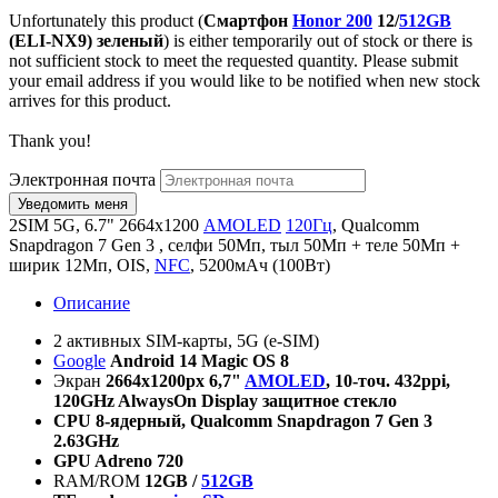
Unfortunately this product (
Смартфон
Honor 200
12/
512GB
(ELI-NX9) зеленый
) is either temporarily out of stock or there is
not sufficient stock to meet the requested quantity. Please submit
your email address if you would like to be notified when new stock
arrives for this product.
Thank you!
Электронная почта
2SIM 5G, 6.7" 2664х1200
AMOLED
120Гц
, Qualcomm
Snapdragon 7 Gen 3 , селфи 50Мп, тыл 50Мп + теле 50Мп +
ширик 12Мп, OIS,
NFC
, 5200мАч (100Вт)
Описание
2 активных SIM-карты, 5G (e-SIM)
Google
Android
14 Magic OS 8
Экран
2664
х
1200px 6,
7"
AMOLED
, 10-
точ
.
432ppi,
120GHz AlwaysOn Display
защитное
стекло
CPU 8-
ядерный
,
Qualcomm Snapdragon 7 Gen 3
2.63GHz
GPU
Adreno 720
RAM/ROM
12GB /
512GB