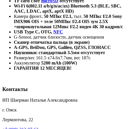
TF card
слот
microSD
отсутствует
Wi-Fi 6(802.11 a/b/g/n/ac/ax)
Bluetooth 5.3 (BLE, SBC,
AAC, LDAC, aptX, aptX HD)
Камера фронт
. 50 МПкс
f
/2.1,
тыл.
50 МПкс
f
/2.0
Sony
IMX906
OIS
+ теле 50МПкс
f
/2.4
OIS
зум 2.5Х
+широкоугольная 12Мпкс
f
/2.2 видео 4
K
30 кадров/
c
USB
Type
C
,
OTG,
NFC
G-Sensor, датчик близости, датчик освещения
Сканер отпечатка пальца (в экране)
A
-
GPS, BeiDou, GPS, Galileo, QZSS,
ГЛОНАСС
Наушники: стандартный 3.5мм отсутствует
Размер/вес 161.5 х74.6х7.7мм, вес 187г.
Аккумулятор
5200
mAh
(100
W
)
ГАРАНТИЯ 12 МЕСЯЦЕВ!
Контакты
ИП Шаерман Наталья Александровна
г. Омск
Лермонтова, 22