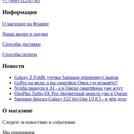
+7 (908) 312-07-63
Информация
О магазине на Флампе
Наши акции и скидки
Способы доставки
Способы оплаты
Новости
Galaxy Z Fold8: утечки Samsung перевернут рынок
GoPro на мели: а вы смартфон Омск где возьмёте?
Nvidia рванула в AI - а в Омске смартфоны уже ждут
OnePlus Turbo 6X Pro: бюджетный монстр уже в Омске
Samsung бросил Galaxy S22 без One UI 8.5 - в чём дело
О магазине
Следите за новостями и событиями
Мы принимаем