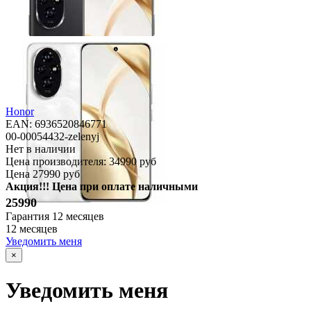
Honor
EAN: 6936520846771
00-00054432-zelenyj
Нет в наличии
Цена производителя:
34990 руб
Цена
27990 руб
Акция!!! Цена при оплате наличными
25990
Гарантия
12 месяцев
12 месяцев
Уведомить меня
×
Уведомить меня