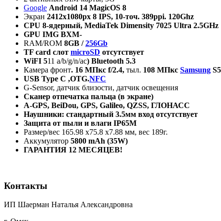
Google
Android
14 MagicOS 8
Экран
2412х1080
px
8
IPS
, 10-точ.
389
ppi
.
120Ghz
CPU 8-
ядерный
,
MediaTek Dimensity 7025 Ultra 2.5GHz
GPU IMG BXM-
RAM/ROM
8GB /
256Gb
TF card
слот
microSD
отсутствует
WiFI 5
11 a/b/g/n/ac
) Bluetooth 5.3
Камера фронт
. 16
МПкс
f/2.4,
тыл.
108
МПкс
Samsung
S5
USB Type C ,OTG.
NFC
G-Sensor, датчик близости, датчик освещения
Сканер
отпечатка
пальца
(
в
экране
)
A-GPS, BeiDou, GPS, Galileo, QZSS,
ГЛОНАСС
Наушники: стандартный 3.5мм вход отсутствует
Защита от пыли и влаги
IP
65
M
Размер/вес 165.98 х75.8 х7.88 мм, вес 189г.
Аккумулятор
5800
mAh
(
35
W
)
ГАРАНТИЯ 12 МЕСЯЦЕВ!
Контакты
ИП Шаерман Наталья Александровна