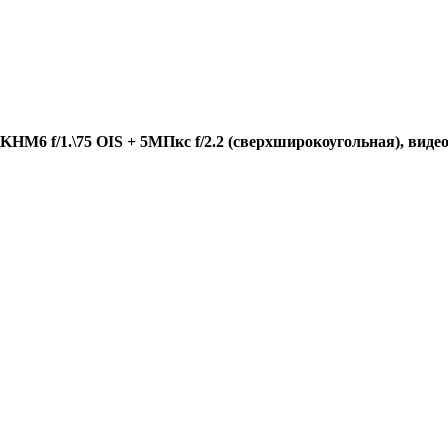
KHM6 f/1.\75
OIS
+ 5
МПкс
f/2.2 (c
верхширокоугольная
),
виде