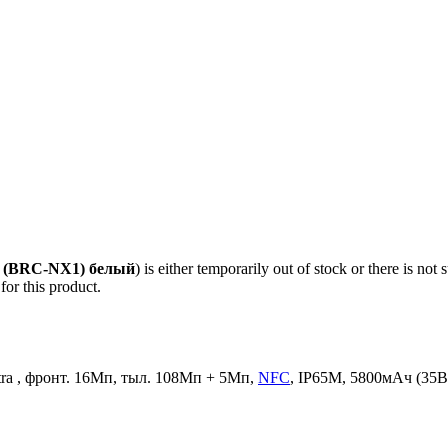
(BRC-NX1) белый
) is either temporarily out of stock or there is not
for this product.
tra , фронт. 16Мп, тыл. 108Mп + 5Мп,
NFC
, IP65M, 5800мАч (35В