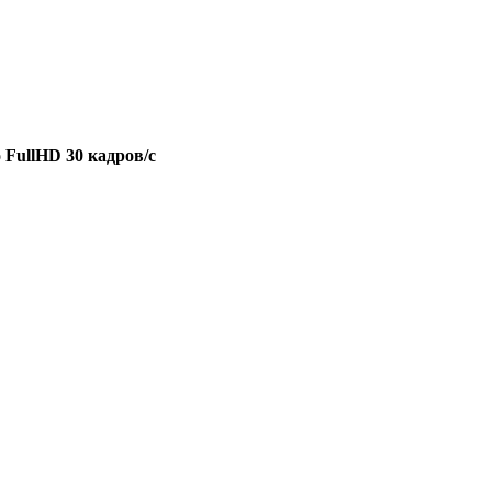
о
FullHD 30
кадров
/c