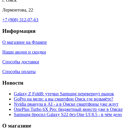
г. Омск
Лермонтова, 22
+7 (908) 312-07-63
Информация
О магазине на Флампе
Наши акции и скидки
Способы доставки
Способы оплаты
Новости
Galaxy Z Fold8: утечки Samsung перевернут рынок
GoPro на мели: а вы смартфон Омск где возьмёте?
Nvidia рванула в AI - а в Омске смартфоны уже ждут
OnePlus Turbo 6X Pro: бюджетный монстр уже в Омске
Samsung бросил Galaxy S22 без One UI 8.5 - в чём дело
О магазине