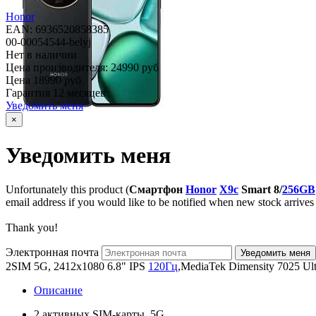
Honor
EAN: 6936520858385
00-00054544-belyj
Нет в наличии
Цена производителя:
24990 руб
Цена
18990 руб
Гарантия
12 месяцев
Уведомить меня
×
Уведомить меня
Unfortunately this product (
Смартфон
Honor
X9c
Smart 8/
256GB
email address if you would like to be notified when new stock arrives 
Thank you!
Электронная почта
2SIM 5G, 2412x1080 6.8" IPS
120Гц
,MediaTek Dimensity 7025 Ul
Описание
2 активных SIM-карты, 5G