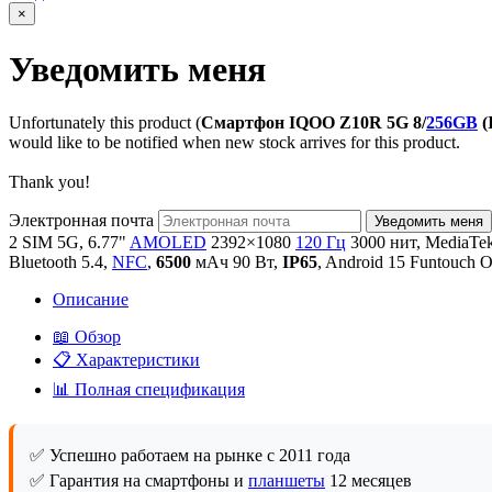
×
Уведомить меня
Unfortunately this product (
Смартфон IQOO Z10R 5G 8/
256GB
(
would like to be notified when new stock arrives for this product.
Thank you!
Электронная почта
2 SIM 5G, 6.77"
AMOLED
2392×1080
120 Гц
3000 нит, MediaTek
Bluetooth 5.4,
NFC
,
6500
мАч 90 Вт,
IP65
, Android 15 Funtouch 
Описание
📖 Обзор
📋 Характеристики
📊 Полная спецификация
✅ Успешно работаем на рынке с 2011 года
✅ Гарантия на смартфоны и
планшеты
12 месяцев