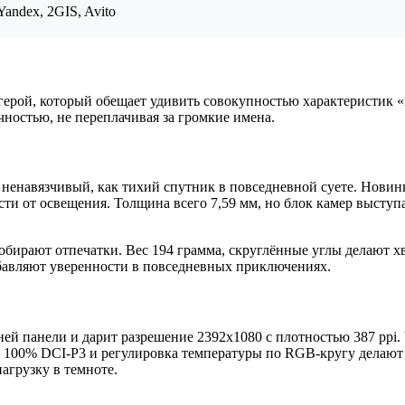
andex, 2GIS, Avito
й, который обещает удивить совокупностью характеристик «на 
ностью, не переплачивая за громкие имена.
навязчивый, как тихий спутник в повседневной суете. Новинка
ти от освещения. Толщина всего 7,59 мм, но блок камер выступае
собирают отпечатки. Вес 194 грамма, скруглённые углы делают 
обавляют уверенности в повседневных приключениях.
й панели и дарит разрешение 2392x1080 с плотностью 387 ppi.
ат 100% DCI-P3 и регулировка температуры по RGB-кругу делаю
агрузку в темноте.