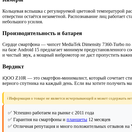
Кольцевая вспышка с регулируемой цветовой температурой расп
отверстии остаётся незаметной. Распознавание лиц работает с
небольшого усилия.
Производительность и батарея
Сердце смартфона — чипсет MediaTek Dimensity 7360-Turbo по 
на базе Android 15 предлагает минимум предустановленного с
и чистый звук, а мощный вибромотор не даст пропустить важн
Вердикт
iQOO Z10R — это смартфон-минималист, который сочетает сти
верного спутника на каждый день. Если вы хотите получить м
ℹ️ Информация о товаре не является исчерпывающей и может содержать не
✅ Успешно работаем на рынке с 2011 года
✅ Гарантия на смартфоны и
планшеты
12 месяцев
✅ Отличная репутация и много положительных отзывов на Y