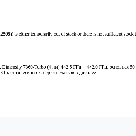
I2505)
) is either temporarily out of stock or there is not sufficient sto
 Dimensity 7360-Turbo (4 нм) 4×2.5 ГГц + 4×2.0 ГГц, основная 50
OS15, оптический сканер отпечатков в дисплее