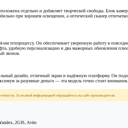
оложена отдельно и добавляет творческой свободы. Блок камер 
табильно при хорошем освещении, а оптический сканер отпечатк
4-нм техпроцессу. Он обеспечивает уверенную работу в повседн
офта, удобную персонализацию и два мажорных обновления плюс
ый звонок.
льный дизайн, отличный экран и надёжную платформу. Он подой
аксимум за разумные деньги — эта модель точно стоит внимания.
точности. За полной информацией обращайтесь на сайт производителя.
andex, 2GIS, Avito