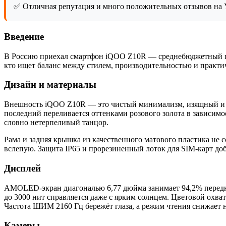
✅ Отличная репутация и много положительных отзывов на Y
Введение
В Россию приехал смартфон iQOO Z10R — среднебюджетный геро
кто ищет баланс между стилем, производительностью и практич
Дизайн и материалы
Внешность iQOO Z10R — это чистый минимализм, изящный и не
последний переливается оттенками розового золота в зависимос
словно нетерпеливый танцор.
Рама и задняя крышка из качественного матового пластика не 
вслепую. Защита IP65 и прорезиненный лоток для SIM-карт д
Дисплей
AMOLED-экран диагональю 6,77 дюйма занимает 94,2% передне
до 3000 нит справляется даже с ярким солнцем. Цветовой охв
Частота ШИМ 2160 Гц бережёт глаза, а режим чтения снижает н
Камеры