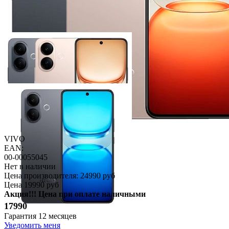
VIVO
EAN:
00-00055045
Нет в наличии
Цена производителя:
24990 руб
Цена
19990 руб
Акция!!! Цена при оплате наличными
17990
Гарантия
12 месяцев
Уведомить меня