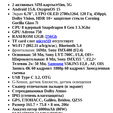
2 активных
SIM
-карты/
eSim
, 5
G
Android
15.0,
OxygenOS
15
Экран
6,78", LTPO OLED
2780
х
1264
,
120
Гц
,
450ppi,
Dolby Vision, HDR 10+
защитное
стекло
Corning
Gorilla Glass 7i
CPU 8 ядерный Snapdragon 8 Gen 3 3.3Ghz
GPU Adreno 750
RAM/ROM 12GB /
256Gb
TF card
слот
microSD
отсутствует
Wi-Fi 7 (802.11 a/b/g/n/ac
),
Bluetooth 5.4
фронтальная:
16Мп
,
Sony
IMX
480
(
f
/2.4)
Основная: 50 Мп,
Sony
LYT
-700
C
,
f
/1,8,
OIS
+
Широкоугольная: 8 Мп,
Sony
IMX
355 ",
f
/2,2+
Телевик 2х: 50 Мп,
Samsung
S
5
KJN
5
f
/2,0 ,
AF
,
OIS
Запись 4
K
60 кадров/
c
1080
p
60 кадров/
c
Замедленная
съемка
USB Type C 3.2, OTG
G-Sensor, датчик близости, датчик освещения
Сканер отпечатков пальцев (в экране)
Стереодинамики
Dolby Atmos
IP
65 (степень влагозащиты)
GPS, ГЛОНАСС, Galileo, Beidou, QZSS
Размер 161.7 × 75.8 × 8 мм, 206г
Аккумулятор 6000mAh (80W)