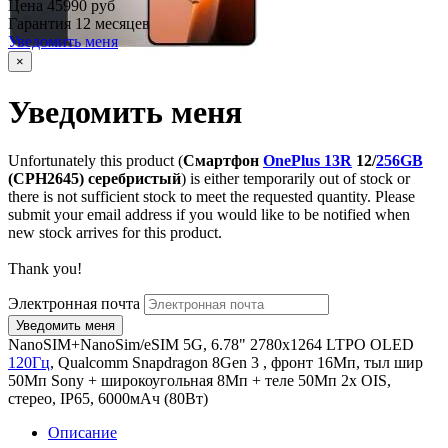
Цена
45990 руб
Гарантия
12 месяцев
Уведомить меня
×
Уведомить меня
Unfortunately this product (
Смартфон
OnePlus 13R
12/
256GB
(CPH2645) серебристый
) is either temporarily out of stock or
there is not sufficient stock to meet the requested quantity. Please
submit your email address if you would like to be notified when
new stock arrives for this product.
Thank you!
Электронная почта
NanoSIM+NanoSim/eSIM 5G, 6.78" 2780x1264 LTPO OLED
120Гц
, Qualcomm Snapdragon 8Gen 3 , фронт 16Мп, тыл шир
50Мп Sony + широкоугольная 8Мп + теле 50Мп 2х OIS,
стерео, IP65, 6000мАч (80Вт)
Описание