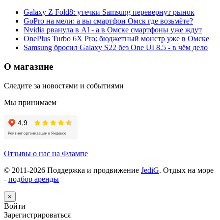
Galaxy Z Fold8: утечки Samsung перевернут рынок
GoPro на мели: а вы смартфон Омск где возьмёте?
Nvidia рванула в AI - а в Омске смартфоны уже ждут
OnePlus Turbo 6X Pro: бюджетный монстр уже в Омске
Samsung бросил Galaxy S22 без One UI 8.5 - в чём дело
О магазине
Следите за новостями и событиями
Мы принимаем
Отзывы о нас на Флампе
© 2011-
2026
Поддержка и продвижение
JediG
. Отдых на море
-
подбор аренды
×
Войти
Зарегистрироваться