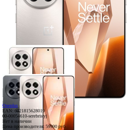
Oneplus
EAN: 6921815628019
00-00054610-serebristyj
Нет в наличии
Цена производителя:
59990 руб