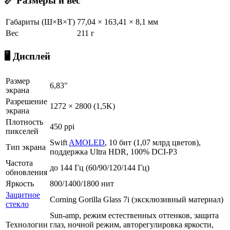
📏 Размеры и вес
Габариты (Ш×В×Т)
77,04 × 163,41 × 8,1 мм
Вес
211 г
🖥️ Дисплей
Размер
6,83"
экрана
Разрешение
1272 × 2800 (1,5K)
экрана
Плотность
450 ppi
пикселей
Swift
AMOLED
, 10 бит (1,07 млрд цветов),
Тип экрана
поддержка Ultra HDR, 100% DCI-P3
Частота
до 144 Гц (60/90/120/144 Гц)
обновления
Яркость
800/1400/1800 нит
Защитное
Corning Gorilla Glass 7i (эксклюзивный материал)
стекло
Sun-amp, режим естественных оттенков, защита
Технологии
глаз, ночной режим, авторегулировка яркости,