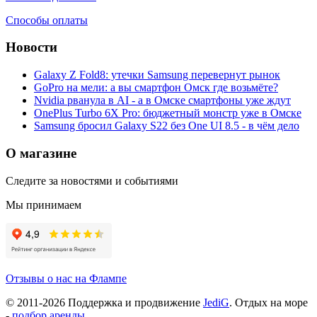
Способы оплаты
Новости
Galaxy Z Fold8: утечки Samsung перевернут рынок
GoPro на мели: а вы смартфон Омск где возьмёте?
Nvidia рванула в AI - а в Омске смартфоны уже ждут
OnePlus Turbo 6X Pro: бюджетный монстр уже в Омске
Samsung бросил Galaxy S22 без One UI 8.5 - в чём дело
О магазине
Следите за новостями и событиями
Мы принимаем
Отзывы о нас на Флампе
© 2011-
2026
Поддержка и продвижение
JediG
. Отдых на море
-
подбор аренды