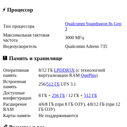
⚡ Процессор
Qualcomm Snapdragon 8s Gen
Тип процессора
3
Максимальная тактовая
3000 МГц
частота
Видеоускоритель
Qualcomm Adreno 735
💾 Память и хранилище
Оперативная
8/12 ГБ
LPDDR5X
(с технологией
память
виртуализации RAM
OnePlus
)
Встроенная
256/
512 ГБ
UFS 3.1
память
Доступные
8 ГБ +
256 ГБ
/ 12 ГБ +
512 ГБ
конфигурации
Расширение
4/6/8 ГБ (при 8 ГБ ОЗУ), 4/8/12 ГБ (при 12
RAM
ГБ ОЗУ)
Карты памяти
Не поддерживаются