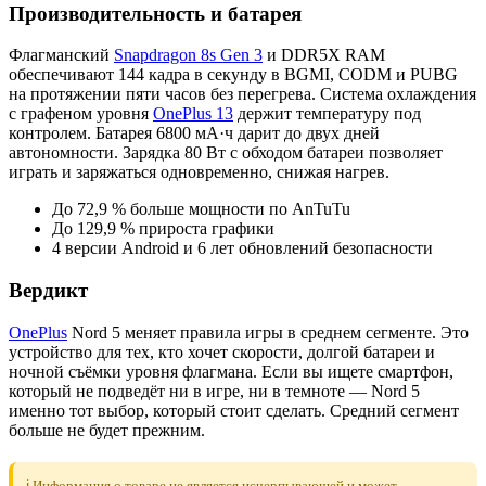
Производительность и батарея
Флагманский
Snapdragon 8s Gen 3
и DDR5X RAM
обеспечивают 144 кадра в секунду в BGMI, CODM и PUBG
на протяжении пяти часов без перегрева. Система охлаждения
с графеном уровня
OnePlus 13
держит температуру под
контролем. Батарея 6800 мА·ч дарит до двух дней
автономности. Зарядка 80 Вт с обходом батареи позволяет
играть и заряжаться одновременно, снижая нагрев.
До 72,9 % больше мощности по AnTuTu
До 129,9 % прироста графики
4 версии Android и 6 лет обновлений безопасности
Вердикт
OnePlus
Nord 5 меняет правила игры в среднем сегменте. Это
устройство для тех, кто хочет скорости, долгой батареи и
ночной съёмки уровня флагмана. Если вы ищете смартфон,
который не подведёт ни в игре, ни в темноте — Nord 5
именно тот выбор, который стоит сделать. Средний сегмент
больше не будет прежним.
ℹ️ Информация о товаре не является исчерпывающей и может