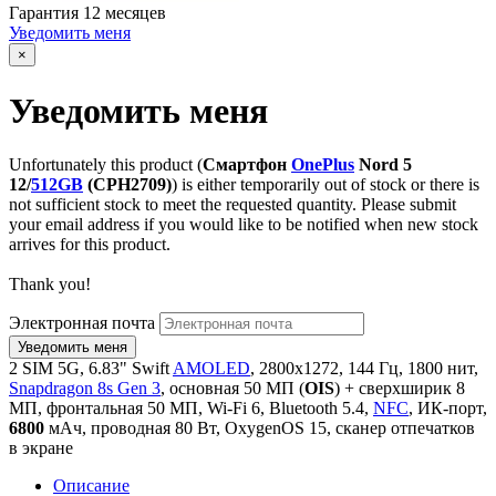
Гарантия
12 месяцев
Уведомить меня
×
Уведомить меня
Unfortunately this product (
Смартфон
OnePlus
Nord 5
12/
512GB
(CPH2709)
) is either temporarily out of stock or there is
not sufficient stock to meet the requested quantity. Please submit
your email address if you would like to be notified when new stock
arrives for this product.
Thank you!
Электронная почта
2 SIM 5G, 6.83" Swift
AMOLED
, 2800x1272, 144 Гц, 1800 нит,
Snapdragon 8s Gen 3
, основная 50 МП (
OIS
) + сверхширик 8
МП, фронтальная 50 МП, Wi-Fi 6, Bluetooth 5.4,
NFC
, ИК-порт,
6800
мАч, проводная 80 Вт, OxygenOS 15, сканер отпечатков
в экране
Описание