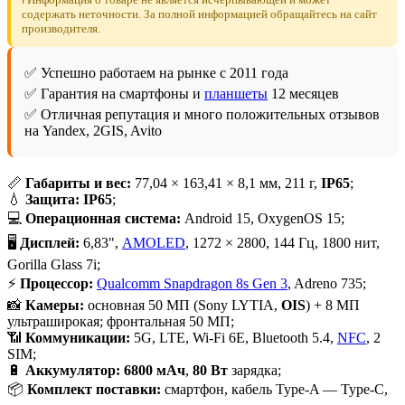
содержать неточности. За полной информацией обращайтесь на сайт
производителя.
✅ Успешно работаем на рынке с 2011 года
✅ Гарантия на смартфоны и
планшеты
12 месяцев
✅ Отличная репутация и много положительных отзывов
на Yandex, 2GIS, Avito
📏
Габариты и вес:
77,04 × 163,41 × 8,1 мм, 211 г,
IP65
;
💧
Защита:
IP65
;
💻
Операционная система:
Android 15, OxygenOS 15;
🖥
Дисплей:
6,83",
AMOLED
, 1272 × 2800, 144 Гц, 1800 нит,
Gorilla Glass 7i;
⚡
Процессор:
Qualcomm Snapdragon 8s Gen 3
, Adreno 735;
📸
Камеры:
основная 50 МП (Sony LYTIA,
OIS
) + 8 МП
ультраширокая; фронтальная 50 МП;
📶
Коммуникации:
5G, LTE, Wi-Fi 6E, Bluetooth 5.4,
NFC
, 2
SIM;
🔋
Аккумулятор:
6800 мАч
,
80 Вт
зарядка;
📦
Комплект поставки:
смартфон, кабель Type-A — Type-C,