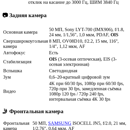
отклик на касание до 3000 Гц, ШИМ 3840 Гц
📷 Задняя камера
50 МП, Sony LYT-700 (IMX906), f/1.8,
Основная камера
24 мм, 1/1,56", 1,0 мкм, PDAF,
OIS
Сверхширокоугольная
8 МП, OV08D10, f/2.2, 15 мм, 116°,
камера
1/4", 1,12 мкм, AF
Автофокус
Есть
OIS
(3-осевая оптическая), EIS (3-
Стабилизация
осевая электронная)
Вспышка
Светодиодная
Зум
0,6–20-кратный цифровой зум
4K при 60/30 fps, 1080p при 60/30 fps,
720p при 30 fps, замедленная съёмка
Видео
1080p 120 fps / 720p 240 fps,
интервальная съёмка 4K 30 fps
🤳 Фронтальная камера
Фронтальная
50 МП,
SAMSUNG
ISOCELL JN5, f/2.0, 21 мм,
камера
1/2,76", 0,64 мкм, AF