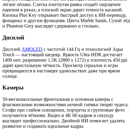
лёгкое облако. Слегка изогнутая рамка создаёт ощущение
парения в руках, а плоский экран дарит точность касаний.
Кнопка Plus Key открывает быстрый доступ к ИИ-переводу,
фонарику и другим функциям. Цвета Marble Sands, Сухой лёд
и Phantom Grey выглядят сдержанно и стильно.
Дисплей
Дисплей
AMOLED
с частотой 144 Гц и технологией Aqua
Touch — настоящий шедевр. Яркость Ultra HDR достигает
1400 нит, разрешение 1,5K (2800 x 1272) и плотность 450 ppi
дарят кристальную чёткость. Просмотр сериалов и игры
превращаются в настоящее удовольствие даже при ярком
солнце.
Камеры
50-мегапиксельные фронтальная и основная камеры с
флагманскими возможностями ночной съёмки творят чудеса.
Селфи при слабом освещении, портреты и групповые фото
получаются чёткими. Видео в 4K 60 кадров в секунду
выглядит профессионально. Двойной ИИ помогает удалять
размытие и создавать идеальные кадры.