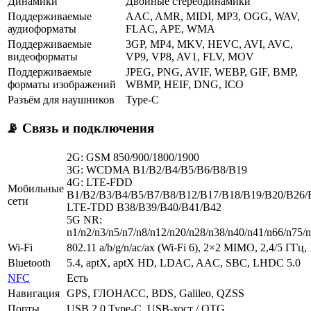
Динамики
Двойные стереодинамики
Поддерживаемые
AAC, AMR, MIDI, MP3, OGG, WAV,
аудиоформаты
FLAC, APE, WMA
Поддерживаемые
3GP, MP4, MKV, HEVC, AVI, AVC,
видеоформаты
VP9, VP8, AV1, FLV, MOV
Поддерживаемые
JPEG, PNG, AVIF, WEBP, GIF, BMP,
форматы изображений
WBMP, HEIF, DNG, ICO
Разъём для наушников
Type-C
📡 Связь и подключения
2G: GSM 850/900/1800/1900
3G: WCDMA B1/B2/B4/B5/B6/B8/B19
4G: LTE-FDD
Мобильные
B1/B2/B3/B4/B5/B7/B8/B12/B17/B18/B19/B20/B26/
сети
LTE-TDD B38/B39/B40/B41/B42
5G NR:
n1/n2/n3/n5/n7/n8/n12/n20/n28/n38/n40/n41/n66/n75/
Wi-Fi
802.11 a/b/g/n/ac/ax (Wi-Fi 6), 2×2 MIMO, 2,4/5 ГГц
Bluetooth
5.4, aptX, aptX HD, LDAC, AAC, SBC, LHDC 5.0
NFC
Есть
Навигация
GPS, ГЛОНАСС, BDS, Galileo, QZSS
Порты
USB 2.0 Type-C, USB-хост / OTG