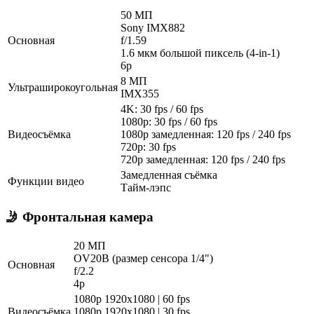
50 МП
Sony IMX882
Основная
f/1.59
1.6 мкм большой пиксель (4-in-1)
6p
8 МП
Ультраширокоугольная
IMX355
4K: 30 fps / 60 fps
1080p: 30 fps / 60 fps
Видеосъёмка
1080p замедленная: 120 fps / 240 fps
720p: 30 fps
720p замедленная: 120 fps / 240 fps
Замедленная съёмка
Функции видео
Тайм-лэпс
🤳 Фронтальная камера
20 МП
OV20B (размер сенсора 1/4")
Основная
f/2.2
4p
1080p 1920x1080 | 60 fps
Видеосъёмка
1080p 1920x1080 | 30 fps