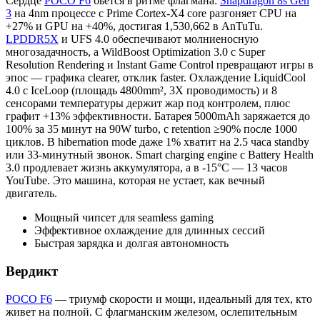
Сердце
POCO F6
бьется в ритме флагмана:
Snapdragon 8s Gen
3
на 4nm процессе с Prime Cortex-X4 core разгоняет CPU на
+27% и GPU на +40%, достигая 1,530,662 в AnTuTu.
LPDDR5X
и UFS 4.0 обеспечивают молниеносную
многозадачность, а WildBoost Optimization 3.0 с Super
Resolution Rendering и Instant Game Control превращают игры в
эпос — графика clearer, отклик faster. Охлаждение LiquidCool
4.0 с IceLoop (площадь 4800mm², 3X проводимость) и 8
сенсорами температуры держит жар под контролем, плюс
графит +13% эффективности. Батарея 5000mAh заряжается до
100% за 35 минут на 90W turbo, с retention ≥90% после 1000
циклов. В hibernation mode даже 1% хватит на 2.5 часа standby
или 33-минутный звонок. Smart charging engine с Battery Health
3.0 продлевает жизнь аккумулятора, а в -15°C — 13 часов
YouTube. Это машина, которая не устает, как вечный
двигатель.
Мощный чипсет для seamless gaming
Эффективное охлаждение для длинных сессий
Быстрая зарядка и долгая автономность
Вердикт
POCO F6
— триумф скорости и мощи, идеальный для тех, кто
живет на полной. С флагманским железом, ослепительным