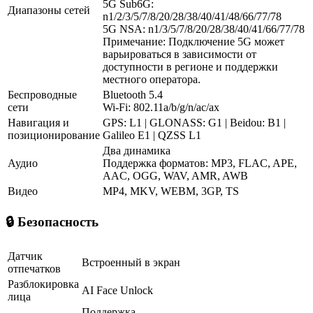
5G Sub6G:
Диапазоны сетей
n1/2/3/5/7/8/20/28/38/40/41/48/66/77/78
5G NSA: n1/3/5/7/8/20/28/38/40/41/66/77/78
Примечание: Подключение 5G может
варьироваться в зависимости от
доступности в регионе и поддержки
местного оператора.
Беспроводные
Bluetooth 5.4
сети
Wi-Fi: 802.11a/b/g/n/ac/ax
Навигация и
GPS: L1 | GLONASS: G1 | Beidou: B1 |
позиционирование
Galileo E1 | QZSS L1
Два динамика
Аудио
Поддержка форматов: MP3, FLAC, APE,
AAC, OGG, WAV, AMR, AWB
Видео
MP4, MKV, WEBM, 3GP, TS
🔒 Безопасность
Датчик
Встроенный в экран
отпечатков
Разблокировка
AI Face Unlock
лица
Поддержка