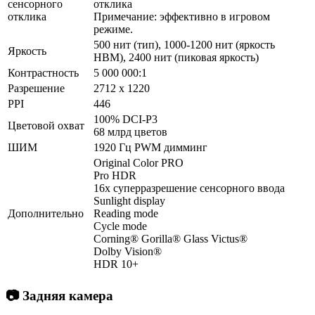
сенсорного
отклика
отклика
Примечание: эффективно в игровом
режиме.
500 нит (тип), 1000-1200 нит (яркость
Яркость
HBM), 2400 нит (пиковая яркость)
Контрастность
5 000 000:1
Разрешение
2712 x 1220
PPI
446
100% DCI-P3
Цветовой охват
68 млрд цветов
ШИМ
1920 Гц PWM димминг
Original Color PRO
Pro HDR
16x суперразрешение сенсорного ввода
Sunlight display
Дополнительно
Reading mode
Cycle mode
Corning® Gorilla® Glass Victus®
Dolby Vision®
HDR 10+
📷 Задняя камера