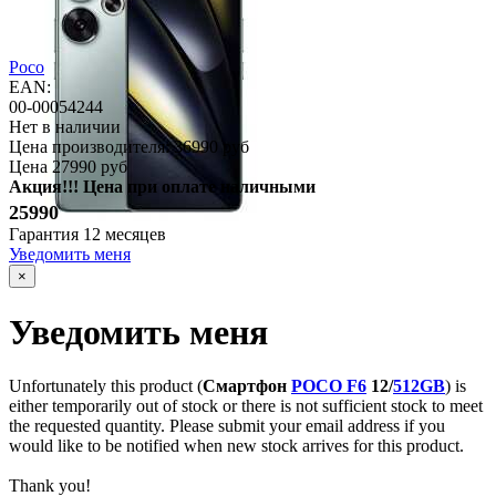
Poco
EAN:
00-00054244
Нет в наличии
Цена производителя:
36990 руб
Цена
27990 руб
Акция!!! Цена при оплате наличными
25990
Гарантия
12 месяцев
Уведомить меня
×
Уведомить меня
Unfortunately this product (
Смартфон
POCO F6
12/
512GB
) is
either temporarily out of stock or there is not sufficient stock to meet
the requested quantity. Please submit your email address if you
would like to be notified when new stock arrives for this product.
Thank you!