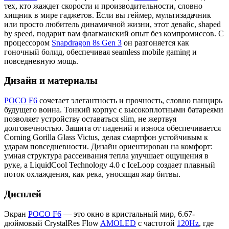
тех, кто жаждет скорости и производительности, словно
хищник в мире гаджетов. Если вы геймер, мультизадачник
или просто любитель динамичной жизни, этот девайс, shaped
by speed, подарит вам флагманский опыт без компромиссов. С
процессором
Snapdragon 8s Gen 3
он разгоняется как
гоночный болид, обеспечивая seamless mobile gaming и
повседневную мощь.
Дизайн и материалы
POCO F6
сочетает элегантность и прочность, словно панцирь
будущего воина. Тонкий корпус с высокоплотными батареями
позволяет устройству оставаться slim, не жертвуя
долговечностью. Защита от падений и износа обеспечивается
Corning Gorilla Glass Victus, делая смартфон устойчивым к
ударам повседневности. Дизайн ориентирован на комфорт:
умная структура рассеивания тепла улучшает ощущения в
руке, а LiquidCool Technology 4.0 с IceLoop создает плавный
поток охлаждения, как река, уносящая жар битвы.
Дисплей
Экран
POCO F6
— это окно в кристальный мир, 6.67-
дюймовый CrystalRes Flow
AMOLED
с частотой
120Hz
, где