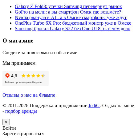
Galaxy Z Fold8: утечки Samsung перевернут рынок
GoPro на мели: а вы смартфон Омск где возьмёте?
Nvidia рванула в AI - а в Омске смартфоны уже ждут
OnePlus Turbo 6X Pro: бюджетный монстр уже в Омске
Samsung бросил Galaxy S22 без One UI 8.5 - в чём дело
О магазине
Следите за новостями и событиями
Мы принимаем
Отзывы о нас на Флампе
© 2011-
2026
Поддержка и продвижение
JediG
. Отдых на море
-
подбор аренды
×
Войти
Зарегистрироваться