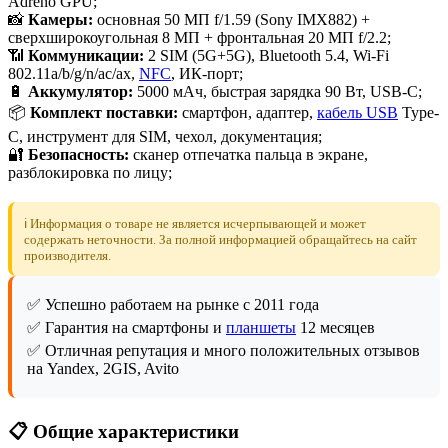
Adreno GPU;
📸
Камеры:
основная 50 МП f/1.59 (Sony IMX882) +
сверхширокоугольная 8 МП + фронтальная 20 МП f/2.2;
📶
Коммуникации:
2 SIM (5G+5G), Bluetooth 5.4, Wi-Fi
802.11a/b/g/n/ac/ax,
NFC
, ИК-порт;
🔋
Аккумулятор:
5000 мАч, быстрая зарядка 90 Вт, USB-C;
📦
Комплект поставки:
смартфон, адаптер,
кабель USB
Type-
C, инструмент для SIM, чехол, документация;
🔐
Безопасность:
сканер отпечатка пальца в экране,
разблокировка по лицу;
ℹ️ Информация о товаре не является исчерпывающей и может
содержать неточности. За полной информацией обращайтесь на сайт
производителя.
✅ Успешно работаем на рынке с 2011 года
✅ Гарантия на смартфоны и
планшеты
12 месяцев
✅ Отличная репутация и много положительных отзывов
на Yandex, 2GIS, Avito
📋 Общие характеристики