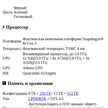
Чёрный
Цвета
Зелёный
Титановый
⚡ Процессор
Флагманская мобильная платформа Snapdragon®
Платформа
8s Gen 3
Техпроцесс
Флагманский техпроцесс TSMC 4 нм
Восьмиядерный процессор, до 3.0 ГГц
CPU
1x X4@3.0 ГГц + 4x A720@2.8 ГГц + 3x
A520@2.0 ГГц
GPU
Adreno GPU
ИИ
Qualcomm AI Engine
💾 Память и хранилище
Конфигурации
8 ГБ +
256 ГБ
/ 12 ГБ +
512 ГБ
Тип
LPDDR5X
+ UFS 4.0
Доступная память и ОЗУ меньше общего