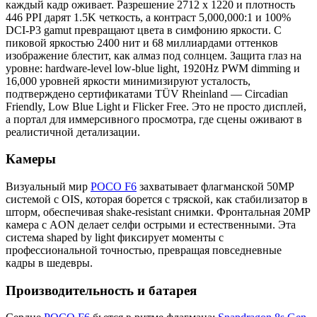
каждый кадр оживает. Разрешение 2712 x 1220 и плотность
446 PPI дарят 1.5K четкость, а контраст 5,000,000:1 и 100%
DCI-P3 gamut превращают цвета в симфонию яркости. С
пиковой яркостью 2400 нит и 68 миллиардами оттенков
изображение блестит, как алмаз под солнцем. Защита глаз на
уровне: hardware-level low-blue light, 1920Hz PWM dimming и
16,000 уровней яркости минимизируют усталость,
подтверждено сертификатами TÜV Rheinland — Circadian
Friendly, Low Blue Light и Flicker Free. Это не просто дисплей,
а портал для иммерсивного просмотра, где сцены оживают в
реалистичной детализации.
Камеры
Визуальный мир
POCO F6
захватывает флагманской 50MP
системой с OIS, которая борется с тряской, как стабилизатор в
шторм, обеспечивая shake-resistant снимки. Фронтальная 20MP
камера с AON делает селфи острыми и естественными. Эта
система shaped by light фиксирует моменты с
профессиональной точностью, превращая повседневные
кадры в шедевры.
Производительность и батарея