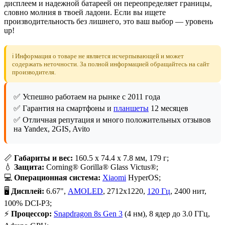
дисплеем и надежной батареей он переопределяет границы,
словно молния в твоей ладони. Если вы ищете
производительность без лишнего, это ваш выбор — уровень
up!
ℹ️ Информация о товаре не является исчерпывающей и может
содержать неточности. За полной информацией обращайтесь на сайт
производителя.
✅ Успешно работаем на рынке с 2011 года
✅ Гарантия на смартфоны и
планшеты
12 месяцев
✅ Отличная репутация и много положительных отзывов
на Yandex, 2GIS, Avito
📏
Габариты и вес:
160.5 x 74.4 x 7.8 мм, 179 г;
💧
Защита:
Corning® Gorilla® Glass Victus®;
💻
Операционная система:
Xiaomi
HyperOS;
🖥
Дисплей:
6.67",
AMOLED
, 2712x1220,
120 Гц
, 2400 нит,
100% DCI-P3;
⚡
Процессор:
Snapdragon 8s Gen 3
(4 нм), 8 ядер до 3.0 ГГц,