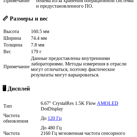
Примечание
объёма из-за хранения операционной системы
и предустановленного ПО.
📏 Размеры и вес
Высота
160.5 мм
Ширина
74.4 мм
Толщина
7.8 мм
Вес
179 г
Данные предоставлены внутренними
лабораториями. Методы измерения в отрасли
Примечание
могут отличаться, поэтому фактические
результаты могут варьироваться.
🖥️ Дисплей
6.67" CrystalRes 1.5K Flow
AMOLED
Тип
DotDisplay
Частота
До
120 Гц
обновления
До 480 Гц
Частота
2160 Гц мгновенная частота сенсорного