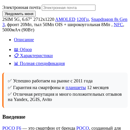
Электронная почта
2SIM 5G, 6.67" 2712x1220
AMOLED
120Гц
,
Snapdragon 8s Gen
3
, фронт 20Мп, тыл 50Мп OIS + широкоугольная 8Мп ,
NFC
,
5000мАч (90Вт)
Описание
📖 Обзор
📋 Характеристики
📊 Полная спецификация
✅ Успешно работаем на рынке с 2011 года
✅ Гарантия на смартфоны и
планшеты
12 месяцев
✅ Отличная репутация и много положительных отзывов
на Yandex, 2GIS, Avito
Введение
POCO F6
— это смартфон от бренда
POCO
, созданный для