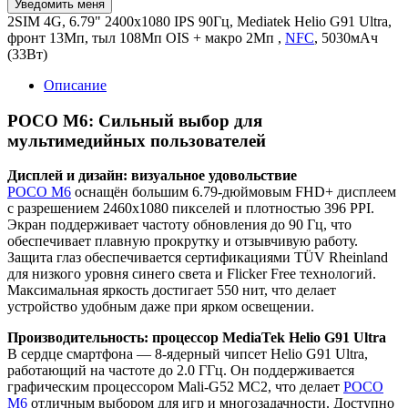
2SIM 4G, 6.79" 2400x1080 IPS 90Гц, Mediatek Helio G91 Ultra,
фронт 13Мп, тыл 108Мп OIS + макро 2Мп ,
NFC
, 5030мАч
(33Вт)
Описание
POCO M6: Сильный выбор для
мультимедийных пользователей
Дисплей и дизайн: визуальное удовольствие
POCO M6
оснащён большим 6.79-дюймовым FHD+ дисплеем
с разрешением 2460x1080 пикселей и плотностью 396 PPI.
Экран поддерживает частоту обновления до 90 Гц, что
обеспечивает плавную прокрутку и отзывчивую работу.
Защита глаз обеспечивается сертификациями TÜV Rheinland
для низкого уровня синего света и Flicker Free технологий.
Максимальная яркость достигает 550 нит, что делает
устройство удобным даже при ярком освещении.
Производительность: процессор MediaTek Helio G91 Ultra
В сердце смартфона — 8-ядерный чипсет Helio G91 Ultra,
работающий на частоте до 2.0 ГГц. Он поддерживается
графическим процессором Mali-G52 MC2, что делает
POCO
M6
отличным выбором для игр и многозадачности. Доступно