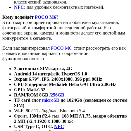
классический аудиовыход.
NFC
:
для удобных бесконтактных платежей.
Кому подойдёт
POCO M6
?
Этот смартфон ориентирован на любителей мультимедиа,
фотографий и комфортной повседневной работы. Его
сочетание экрана, камеры и мощности делает его достойным
конкурентом в сегменте.
Если вас заинтересовал
POCO M6
, стоит рассмотреть его как
сбалансированный вариант с современной
функциональностью​.
2 активных SIM-карты,
4
G
Android
14 интерфейс
HyperOS 1.0
Экран
6,79’’, IPS, 2400x1080, 396 ppi, 90Hz
CPU 8-
ядерный
Mediatek Helio G91 Ultra 2.0GHz
GPU: Mali-G52
RAM/ROM 8GB /
256GB
TF
card
слот
microSD
до 1024
Gb
(совмещен со слотом
SIM
)
Wi-Fi 802.11 a/b/g/n/ac, Bluetooth 5.4
Фронт.
13Мп
f
/2.4
тыл.
108 МП ƒ/1.75, макро объектив
2 МП ƒ/2.4 1920 x 1080 30 к/c
USB Type C, OTG,
NFC