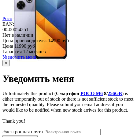
Poco
EAN:
00-00054251
Нет в наличии
Цена производителя:
14990 руб
Цена
11990 руб
Гарантия
12 месяцев
Уведомить меня
×
Уведомить меня
Unfortunately this product (
Смартфон
POCO M6
8/
256GB
) is
either temporarily out of stock or there is not sufficient stock to meet
the requested quantity. Please submit your email address if you
would like to be notified when new stock arrives for this product.
Thank you!
Электронная почта