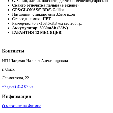
G-Sensor, датчик близости, датчик освещения,гироскоп
Сканер отпечатка пальца (в экране)
GPS
\
GLONAS
S\ BDS\ Galileo
Наушники: стандартный 3.5мм вход
Стереодинамики
НЕТ
Размер/вес 76.3x168.6x8.3 мм вес 205 гр.
Аккумулятор: 5030mAh (33W)
ГАРАНТИЯ 12 МЕСЯЦЕВ!
Контакты
ИП Шаерман Наталья Александровна
г. Омск
Лермонтова, 22
+7 (908) 312-07-63
Информация
О магазине на Флампе