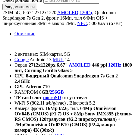
Электронная почта
2SIM 5G, 6.67" 2712x1220
AMOLED
120Гц
, Qualcomm
Snapdragon 7s Gen 2, фронт 16Мп, тыл 64Мп OIS +
широкоугольная 8Мп + макро 2Мп,
NFC
, 5000мАч (67Вт)
Описание
2 активных SIM-карты, 5G
Google
Android 13
MIUI
14
Экран
2712
х
1220px 6.67"
AMOLED
446 ppi
120Hz
1800
нит, Corning Gorilla Glass 5
CPU 8-
ядерный
Qualcomm Snapdragon 7s Gen 2
2.4GHz
GPU Adreno 710
RAM/ROM 8
GB/
256GB
TF card
слот
microSD
отсутствует
Wi-Fi 5 (802.11 a/b/g/n/ac) , Bluetooth 5.2
Камера фронт.
16
М
p f/2.6,
тыл.
64Mp Omnivision
OV64B (CMOS) (f/1.7) OS + 8Mp Sony IMX355 (Exmor-
RS CMOS) 120
градусов
(f/2.2
широкоугольная
) +
2MpOmnivision OV02B10 (CMOS) (f/2.4,
макро
камера
) 4K (30
к
/
с
)