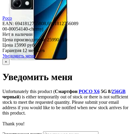
Poco
EAN: 6941812755808,
6941812756089
00-00054140-chernyj
Нет в наличии
Цена производителя:
25990 руб
Цена
15990 руб
Гарантия
12 месяцев
Уведомить меня
×
Уведомить меня
Unfortunately this product (
Смартфон
POCO X6
5G 8/
256GB
черный
) is either temporarily out of stock or there is not sufficient
stock to meet the requested quantity. Please submit your email
address if you would like to be notified when new stock arrives for
this product.
Thank you!