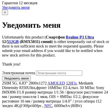
Гарантия
12 месяцев
Уведомить меня
×
Уведомить меня
Unfortunately this product (
Смартфон
Realme P3 Ultra
12/
512GB
(RMX5031) синий
) is either temporarily out of stock or
there is not sufficient stock to meet the requested quantity. Please
submit your email address if you would like to be notified when
new stock arrives for this product.
Thank you!
Электронная почта
2SIM 5G, 6.83" 2800x1272
AMOLED
120Гц
, Mediatek
Dimensity 8350Ultra,фронт 16МПкс f/2.4,тыл. 50 МПкс Sony
IMX896 f/1.8 размер матрицы 1/1.56 / фокусное расстояние 24
мм / размер пикселя 1 мкм, OIS + 8МПкс f/2.2, фокусное
растояние 16 мм / размер матрицы 1/4.0" / угол обзора 112
\видео 4K@30fps\60fps ,
NFC
, 6000мАч (80Вт)