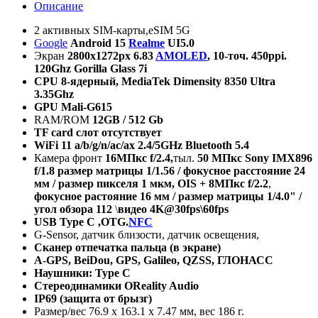
Описание
2 активных SIM-карты,eSIM 5G
Google
Android 15
Realme
UI5.0
Экран
2800
х
1272px 6.
83
AMOLED
, 10-
точ
.
450ppi.
120Ghz Gorilla Glass 7i
CPU 8-
ядерный
,
MediaTek Dimensity 8350 Ultra
3.
35Ghz
GPU
Mali-G615
RAM/ROM
12GB / 512 Gb
TF card
слот
отсутствует
WiFi
11 a/b/g/n/ac/ax 2.4/5GHz Bluetooth 5.4
Камера фронт
16МПкс
f
/2.4,
тыл.
50 МПкс
Sony
IMX
896
f
/1.8 размер матрицы 1/1.56 / фокусное расстояние 24
мм / размер пикселя 1 мкм,
OIS
+ 8МПкс
f
/2.2
,
фокусное растояние 16 мм / размер матрицы 1/4.0" /
угол обзора 112
\
видео 4
K
@30
fps
\60
fps
USB Type C ,OTG.
NFC
G-Sensor, датчик близости, датчик освещения,
Сканер отпечатка пальца (в экране)
A-GPS, BeiDou, GPS, Galileo, QZSS,
ГЛОНАСС
Наушники:
Type C
Стереодинамики
OReality Audio
IP69
(защита от брызг)
Размер/вес 76.9 х 163.1 х 7.47 мм, вес 186 г.