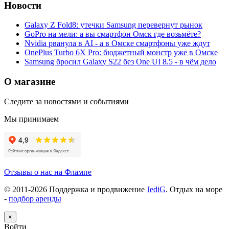
Новости
Galaxy Z Fold8: утечки Samsung перевернут рынок
GoPro на мели: а вы смартфон Омск где возьмёте?
Nvidia рванула в AI - а в Омске смартфоны уже ждут
OnePlus Turbo 6X Pro: бюджетный монстр уже в Омске
Samsung бросил Galaxy S22 без One UI 8.5 - в чём дело
О магазине
Следите за новостями и событиями
Мы принимаем
Отзывы о нас на Флампе
© 2011-
2026
Поддержка и продвижение
JediG
. Отдых на море
-
подбор аренды
×
Войти