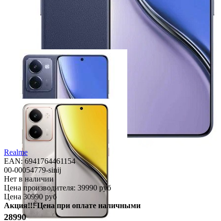
Realme
EAN: 6941764461154
00-00054779-sinij
Нет в наличии
Цена производителя:
39990 руб
Цена
30990 руб
Акция!!! Цена при оплате наличными
28990