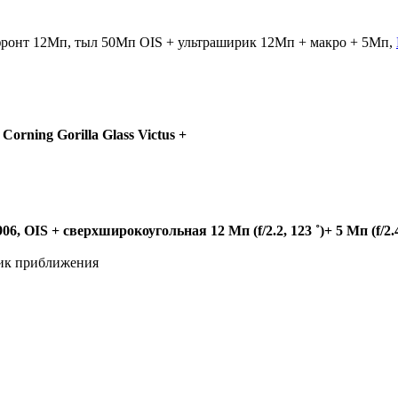
 фронт 12Мп, тыл 50Мп OIS + ультраширик 12Мп + макро + 5Мп,
orning Gorilla Glass Victus +
906
, OIS +
сверхширокоугольная
12
Мп
(f/2.2, 123 ˚)+ 5
Мп
(f/2.
чик приближения