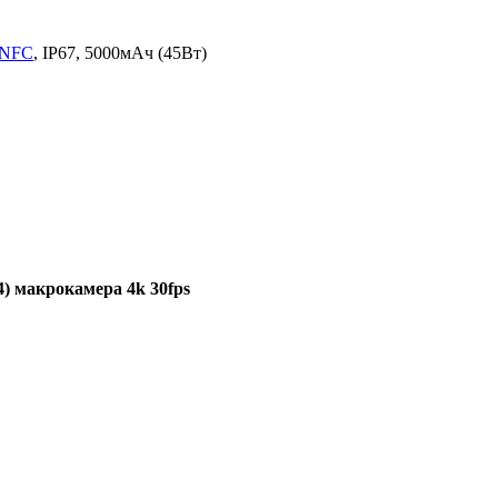
NFC
, IP67, 5000мАч (45Вт)
4)
макрокамера
4k 30fps