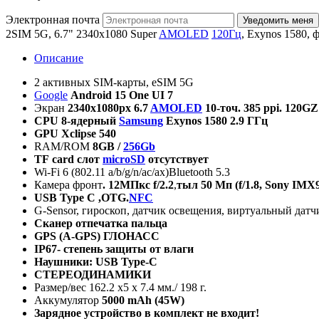
Электронная почта
2SIM 5G, 6.7" 2340x1080 Super
AMOLED
120Гц
, Exynos 1580,
Описание
2 активных SIM-карты, eSIM 5G
Google
Android 15 One UI 7
Экран
2340
х
1080px 6.
7
AMOLED
10-
точ
.
385 ppi.
120GZ C
CPU 8-
ядерный
Samsung
Exynos 1580 2.9 ГГц
GPU Xclipse 540
RAM/ROM
8GB /
256Gb
TF
card
слот
microSD
отсутствует
Wi-Fi 6 (802.11 a/b/g/n/ac/ax)Bluetooth 5.3
Камера фронт
.
12
МПкс
f/2.2
,
тыл
50
Мп
(f/1.8
, Sony IMX
USB
Type
C
,
OTG
.
NFC
G-Sensor, гироскоп, датчик освещения, виртуальный дат
Сканер отпечатка пальца
GPS
(
A
-
GPS
) ГЛОНАСС
IP67-
степень защиты от влаги
Наушники: USB Type-C
СТЕРЕОДИНАМИКИ
Размер/вес 162.2 x5 x 7.4 мм./ 198 г.
Аккумулятор
5000
mAh
(45
W
)
Зарядное устройство в комплект не входит!