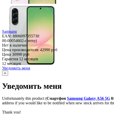
Samsung
EAN: 8806097055730
00-00054602-chernyj
Нет в наличии
Цена производителя:
42990 руб
Цена
30990 руб
Гарантия
12 месяцев
12 месяцев
Уведомить меня
×
Уведомить меня
Unfortunately this product (
Смартфон
Samsung Galaxy A56 5G
8/
address if you would like to be notified when new stock arrives for th
Thank you!