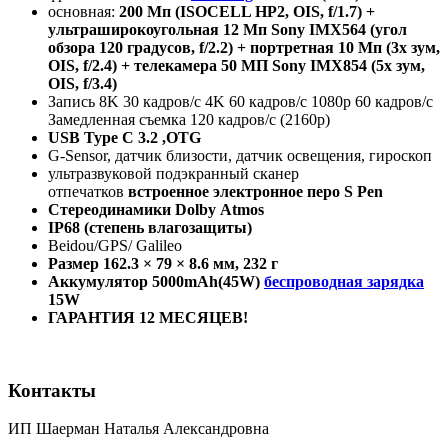
основная:
200
Мп
(ISOCELL HP2, OIS, f/1.7) +
ультраширокоугольная
12
Мп
Sony IMX564 (
угол
обзора
120
градусов
, f/2.2) +
портретная
10
Мп
(3
х
зум
,
OIS, f/2.4) +
телекамера
50
МП
Sony IMX854 (5
х
зум
,
OIS, f/3.4)
Запись 8K 30 кадров/c 4K 60 кадров/c 1080p 60 кадров/c
Замедленная съемка 120 кадров/c (2160p)
USB
Type
C
3.2 ,
OTG
G-Sensor, датчик близости, датчик освещения, гироскоп
ультразвуковой подэкранный сканер
отпечатков
встроенное электронное перо S Pen
Стереодинамики
Dolby
A
tmos
IP
68 (степень влагозащиты)
Beidou/GPS/ Galileo
Размер 162.3 × 79 × 8.6 мм, 232 г
Аккумулятор 5000mAh(45W)
беспроводная зарядка
15
W
ГАРАНТИЯ 12 МЕСЯЦЕВ!
Контакты
ИП Шаерман Наталья Александровна