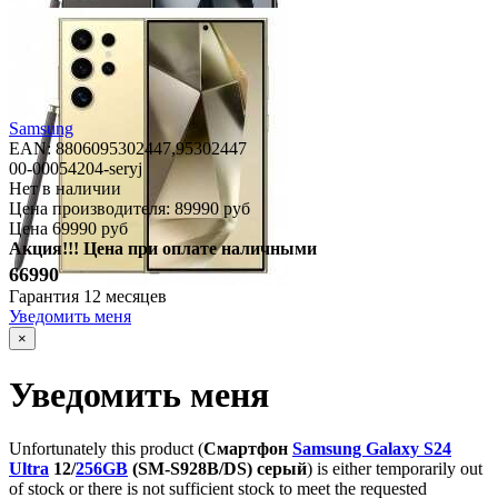
Samsung
EAN: 8806095302447,
95302447
00-00054204-seryj
Нет в наличии
Цена производителя:
89990 руб
Цена
69990 руб
Акция!!! Цена при оплате наличными
66990
Гарантия
12 месяцев
Уведомить меня
×
Уведомить меня
Unfortunately this product (
Смартфон
Samsung Galaxy S24
Ultra
12/
256GB
(SM-S928B/DS) серый
) is either temporarily out
of stock or there is not sufficient stock to meet the requested