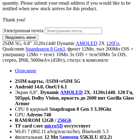
quantity. Please submit your email address if you would like to be
notified when new stock arrives for this product.
Thank you!
Электронная почта
2SIM 5G, 6.8" 3120x1440 Dynamic
AMOLED
2X
120Гц
,
Qualcomm
Snapdragon 8 Gen3
, фронт 12Мп, тыл 200Мп OIS +
ультрашир 12Мп + теле1 10Мп 3х OIS + теле50Мп 5х OIS,
стерео, IP68, 5000мАч (45Вт), стилус в комплекте
Описание
2
SIM
-карты, /1SIM+
eSIM
5
G
Android
14.0,
OneUI
6.1
Экран 6,8",
Dynamic
AMOLED
2X
,
3120
х
1440
,
120
Гц
,
505ppi, Dolby Vision,
яркость
до
2600
нит
Gorilla Glass
Armor
CPU 8 ядерный
Snapdragon 8 Gen
3 3.39Ghz
GPU
Adreno 740
RAM/ROM 12GB /
256Gb
TF card
слот
microSD
отсутствует
Wi-Fi 7 (802.11 a/b/g/n/ac/ax/be), Bluetooth 5.3
фронтальная:
12
Мп
Samsung
S5K3LU (f/2.2)