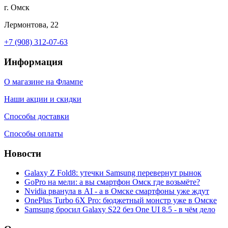
г. Омск
Лермонтова, 22
+7 (908) 312-07-63
Информация
О магазине на Флампе
Наши акции и скидки
Способы доставки
Способы оплаты
Новости
Galaxy Z Fold8: утечки Samsung перевернут рынок
GoPro на мели: а вы смартфон Омск где возьмёте?
Nvidia рванула в AI - а в Омске смартфоны уже ждут
OnePlus Turbo 6X Pro: бюджетный монстр уже в Омске
Samsung бросил Galaxy S22 без One UI 8.5 - в чём дело