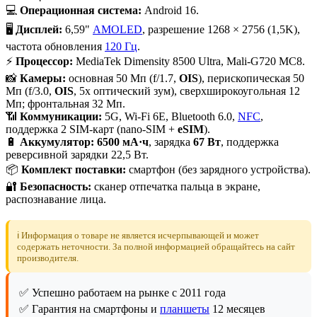
💻
Операционная система:
Android 16.
🖥
Дисплей:
6,59"
AMOLED
, разрешение 1268 × 2756 (1,5K),
частота обновления
120 Гц
.
⚡
Процессор:
MediaTek Dimensity 8500 Ultra, Mali-G720 MC8.
📸
Камеры:
основная 50 Мп (f/1.7,
OIS
), перископическая 50
Мп (f/3.0,
OIS
, 5x оптический зум), сверхширокоугольная 12
Мп; фронтальная 32 Мп.
📶
Коммуникации:
5G, Wi-Fi 6E, Bluetooth 6.0,
NFC
,
поддержка 2 SIM-карт (nano-SIM +
eSIM
).
🔋
Аккумулятор:
6500 мА·ч
, зарядка
67 Вт
, поддержка
реверсивной зарядки 22,5 Вт.
📦
Комплект поставки:
смартфон (без зарядного устройства).
🔐
Безопасность:
сканер отпечатка пальца в экране,
распознавание лица.
ℹ️ Информация о товаре не является исчерпывающей и может
содержать неточности. За полной информацией обращайтесь на сайт
производителя.
✅ Успешно работаем на рынке с 2011 года
✅ Гарантия на смартфоны и
планшеты
12 месяцев