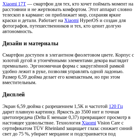
Xiaomi 17T
— смартфон для тех, кто хочет поймать момент на
расстоянии и не жертвовать комфортом. Этот аппарат словно
телескоп в кармане: он приближает мир, сохраняя яркие
краски и детали. Работает на
Xiaomi
HyperOS и создан для
фотографов, путешественников и тех, кто ценит долгую
автономность.
Дизайн и материалы
Смартфон доступен в элегантном фиолетовом цвете. Корпус с
золотой дугой и утончёнными элементами декора выглядит
премиально. Эргономичная форма с закруглённой рамкой
удобно лежит в руке, позволяя управлять одной ладонью.
Размер 6,59 дюйма делает его компактным, но при этом
вместительным.
Дисплей
Экран 6,59 дюйма с разрешением 1,5K и частотой
120 Гц
дарит плавную картинку. Яркость до 3500 нит и точная
цветопередача (Delta E меньше 0,37) превращают просмотр в
настоящее удовольствие. Технология
Xiaomi
Vision Care с
сертификатом TÜV Rheinland защищает глаза: снижает синий
свет до 75 %, убирает мерцание и подстраивается под