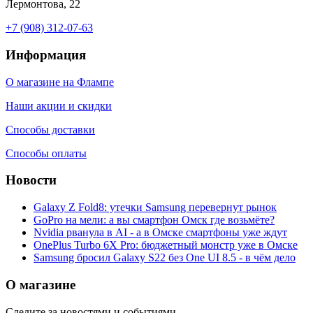
Лермонтова, 22
+7 (908) 312-07-63
Информация
О магазине на Флампе
Наши акции и скидки
Способы доставки
Способы оплаты
Новости
Galaxy Z Fold8: утечки Samsung перевернут рынок
GoPro на мели: а вы смартфон Омск где возьмёте?
Nvidia рванула в AI - а в Омске смартфоны уже ждут
OnePlus Turbo 6X Pro: бюджетный монстр уже в Омске
Samsung бросил Galaxy S22 без One UI 8.5 - в чём дело
О магазине
Следите за новостями и событиями