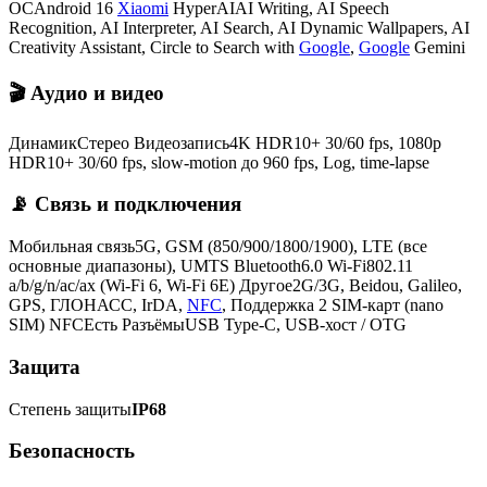
ОСAndroid 16
Xiaomi
HyperAIAI Writing, AI Speech
Recognition, AI Interpreter, AI Search, AI Dynamic Wallpapers, AI
Creativity Assistant, Circle to Search with
Google
,
Google
Gemini
🎬 Аудио и видео
ДинамикСтерео Видеозапись4K HDR10+ 30/60 fps, 1080p
HDR10+ 30/60 fps, slow-motion до 960 fps, Log, time-lapse
📡 Связь и подключения
Мобильная связь5G, GSM (850/900/1800/1900), LTE (все
основные диапазоны), UMTS Bluetooth6.0 Wi-Fi802.11
a/b/g/n/ac/ax (Wi-Fi 6, Wi-Fi 6E) Другое2G/3G, Beidou, Galileo,
GPS, ГЛОНАСС, IrDA,
NFC
, Поддержка 2 SIM-карт (nano
SIM) NFCЕсть РазъёмыUSB Type-C, USB-хост / OTG
Защита
Степень защиты
IP68
Безопасность