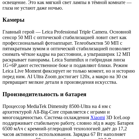
освещение. Это как мягкий свет лампы в тёмной комнате —
глаза не устают даже ночью.
Камеры
Главный герой — Leica Professional Triple Camera. Основной
сенсор 50 МП с оптической стабилизацией ловит свет как
профессиональный фотоаппарат. Телеобъектив 50 МП с
пятикратным зумом и оптической стабилизацией позволяет
снимать чёткие кадры на расстоянии, а ультраширик 12 МП
раскрывает панорамы. Leica Summilux и гибридная линза
1G+6P дают естественное боке и подавляют блики. Режим
Leica Live Moment фиксирует не только момент, но и историю
перед ним. AI Ultra Zoom достигает 120x, а макро на 30 см
превращает мелкие детали в произведения искусства.
Производительность и батарея
Процессор MediaTek Dimensity 8500-Ultra на 4 нм с
архитектурой All-Big-Core справляется с играми и
многозадачностью. Система охлаждения
Xiaomi
3D IceLoop
поддерживает стабильную работу, словно лёд в жару. Батарея
6500 мАч с кремний-углеродной технологией даёт до 17,2
часов активного использования. Зарядка 67 Вт наполняет