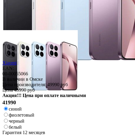
Xiaomi
EAN:
00-00055066
В наличии в Омске
Цена производителя:
49990 руб
Цена
45990 руб
Акция!!! Цена при оплате наличными
41990
синий
фиолетовый
черный
белый
Гарантия
12 месяцев