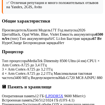
✅ Отличная репутация и много положительных отзывов
на Yandex, 2GIS, Avito
Общие характеристики
ПроизводительXiaomi Модель17T Год выпуска2026
ЦветаBlack, Opal White, Blue, Violet Емкость аккумулятора
6500
мАч
(тип) Тип аккумулятораSi/C Li-Ion Быстрая зарядка
67 Вт
HyperCharge Беспроводная зарядкаНет
Процессор
Тип процессораMediaTek Dimensity 8500 Ultra (4 нм) CPU1 ×
Arm Cortex-A725 до 3,4 ГГц
3 × Arm Cortex-A725 до 3,2 ГГц
4 × Arm Cortex-A725 до 2,2 ГГц Максимальная тактовая
частота3400 МГц ВидеоускорительMali-G720 MC8 AINPU 880
💾 Память и хранилище
Оперативная память12 ГБ (
LPDDR5X
9600 Мбит/с)
Встроенная память256/512/1024 ГБ (UFS 4.1)
ПримечаниеДоступный объём ОЗУ и хранилища меньше