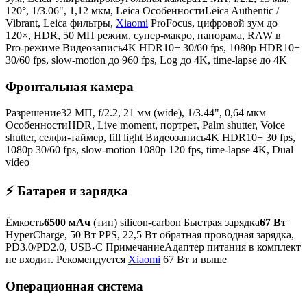
120°, 1/3.06", 1,12 мкм, Leica ОсобенностиLeica Authentic /
Vibrant, Leica фильтры,
Xiaomi
ProFocus, цифровой зум до
120×, HDR, 50 МП режим, супер-макро, панорама, RAW в
Pro-режиме Видеозапись4K HDR10+ 30/60 fps, 1080p HDR10+
30/60 fps, slow-motion до 960 fps, Log до 4K, time-lapse до 4K
Фронтальная камера
Разрешение32 МП, f/2.2, 21 мм (wide), 1/3.44", 0,64 мкм
ОсобенностиHDR, Live moment, портрет, Palm shutter, Voice
shutter, селфи-таймер, fill light Видеозапись4K HDR10+ 30 fps,
1080p 30/60 fps, slow-motion 1080p 120 fps, time-lapse 4K, Dual
video
⚡ Батарея и зарядка
Ёмкость
6500 мАч
(тип) silicon-carbon Быстрая зарядка
67 Вт
HyperCharge, 50 Вт PPS, 22,5 Вт обратная проводная зарядка,
PD3.0/PD2.0, USB-C ПримечаниеАдаптер питания в комплект
не входит. Рекомендуется
Xiaomi
67 Вт и выше
Операционная система