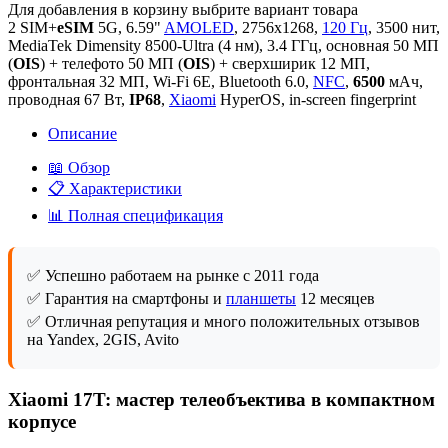
Для добавления в корзину выбрите вариант товара
2 SIM+
eSIM
5G, 6.59"
AMOLED
, 2756x1268,
120 Гц
, 3500 нит,
MediaTek Dimensity 8500-Ultra (4 нм), 3.4 ГГц, основная 50 МП
(
OIS
) + телефото 50 МП (
OIS
) + сверхширик 12 МП,
фронтальная 32 МП, Wi-Fi 6E, Bluetooth 6.0,
NFC
,
6500
мАч,
проводная 67 Вт,
IP68
,
Xiaomi
HyperOS, in-screen fingerprint
Описание
📖 Обзор
📋 Характеристики
📊 Полная спецификация
✅ Успешно работаем на рынке с 2011 года
✅ Гарантия на смартфоны и
планшеты
12 месяцев
✅ Отличная репутация и много положительных отзывов
на Yandex, 2GIS, Avito
Xiaomi 17T: мастер телеобъектива в компактном
корпусе