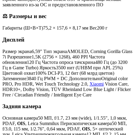
заявленного из-за ОС и предустановленного ПО
⚖️ Размеры и вес
Габариты (Ш×В×Т)75,2 × 157,6 × 8,17 мм Вес200 г
Дисплей
Размер экрана6,59" Тип экранаAMOLED, Corning Gorilla Glass
7i Разрешение1,5K (2756 × 1268), 460 PPI Частота
обновления120 Гц Частота опроса тачскрина480 Гц (до 3200
Гц в Game Turbo) Яркость3500 нит (UHBM при APL 25%)
Цветовой охват100% DCI-P3, 12 бит (68 млрд цветов)
Затемнение3840 Гц PWM + DC ДополнительноOriginal color
PRO, Pro HDR, Wet Touch Technology 2.0,
Xiaomi
Vision Care,
HDR10+, Dolby Vision, TÜV Rheinland Low Blue Light / Flicker
Free / Circadian Friendly / Intelligent Eye Care
Задняя камера
Основная камера50 МП, f/1.7, 23 мм (wide), 1/1.55", 1,0 мкм,
PDAF,
OIS
, Leica Summilux Перископическая камера50 МП,
f/3.0, 115 мм, 1/2.76", 0,64 мкм, PDAF,
OIS
, 5× оптический
зум, Leica Ультраширокоугольная камера12 МП, f/2.2, 15 мм,