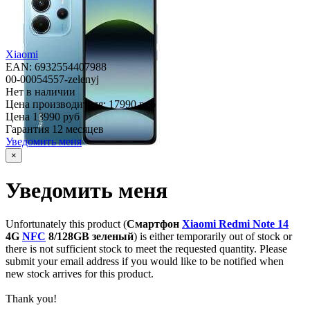
Xiaomi
EAN: 6932554407988
00-00054557-zelenyj
Нет в наличии
Цена производителя:
17990 руб
Цена
13990 руб
Гарантия
12 месяцев
Уведомить меня
×
Уведомить меня
Unfortunately this product (
Смартфон
Xiaomi Redmi Note 14
4G
NFC
8/128GB зеленый
) is either temporarily out of stock or
there is not sufficient stock to meet the requested quantity. Please
submit your email address if you would like to be notified when
new stock arrives for this product.
Thank you!