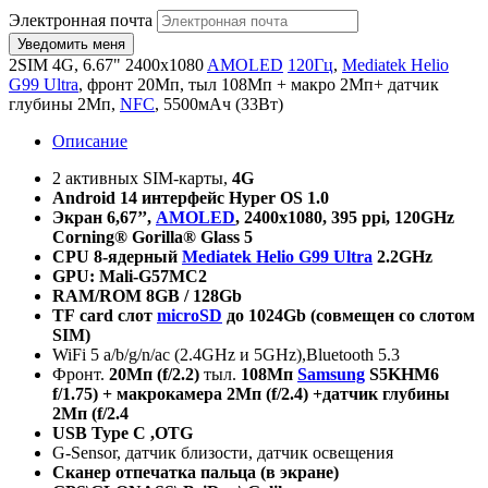
Электронная почта
2SIM 4G, 6.67" 2400x1080
AMOLED
120Гц
,
Mediatek Helio
G99 Ultra
, фронт 20Мп, тыл 108Мп + макро 2Мп+ датчик
глубины 2Мп,
NFC
, 5500мАч (33Вт)
Описание
2 активных SIM-карты,
4G
Android 14
интерфейс
Hyper OS 1.0
Экран
6,67’’,
AMOLED
, 2400x1080, 395 ppi, 120GHz
Corning® Gorilla® Glass 5
CPU 8-
ядерный
Mediatek Helio G99 Ultra
2.2GHz
GPU: Mali-G57MC2
RAM/ROM 8GB / 128Gb
TF
card
слот
microSD
до 1024
Gb
(совмещен со слотом
SIM
)
WiFi 5 a/b/g/n/ac (2.4GHz и 5GHz),Bluetooth 5.3
Фронт.
20
Мп
(f/2.2)
тыл.
108
Мп
Samsung
S5KHM6
f/1.75) +
макрокамера
2
Мп
(f/2.4) +
датчик
глубины
2
Мп
(f/2.4
USB Type C ,OTG
G-Sensor, датчик близости, датчик освещения
Сканер отпечатка пальца (в экране)