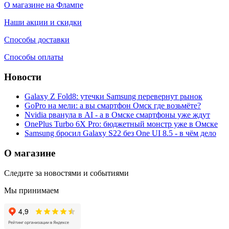
О магазине на Флампе
Наши акции и скидки
Способы доставки
Способы оплаты
Новости
Galaxy Z Fold8: утечки Samsung перевернут рынок
GoPro на мели: а вы смартфон Омск где возьмёте?
Nvidia рванула в AI - а в Омске смартфоны уже ждут
OnePlus Turbo 6X Pro: бюджетный монстр уже в Омске
Samsung бросил Galaxy S22 без One UI 8.5 - в чём дело
О магазине
Следите за новостями и событиями
Мы принимаем