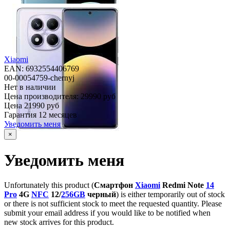
Xiaomi
EAN: 6932554406769
00-00054759-chernyj
Нет в наличии
Цена производителя:
29990 руб
Цена
21990 руб
Гарантия
12 месяцев
Уведомить меня
×
Уведомить меня
Unfortunately this product (
Смартфон
Xiaomi
Redmi Note
14
Pro
4G
NFC
12/
256GB
черный
) is either temporarily out of stock
or there is not sufficient stock to meet the requested quantity. Please
submit your email address if you would like to be notified when
new stock arrives for this product.