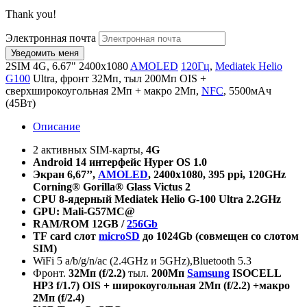
Thank you!
Электронная почта
2SIM 4G, 6.67" 2400x1080
AMOLED
120Гц
,
Mediatek Helio
G100
Ultra, фронт 32Мп, тыл 200Мп OIS +
сверхширокоугольная 2Мп + макро 2Мп,
NFC
, 5500мАч
(45Вт)
Описание
2 активных SIM-карты,
4G
Android 14
интерфейс
Hyper OS 1.0
Экран
6,67’’,
AMOLED
, 2400x1080, 395 ppi, 120GHz
Corning® Gorilla® Glass Victus 2
CPU 8-
ядерный
Mediatek Helio G-100 Ultra 2.2GHz
GPU: Mali-G57MC@
RAM/ROM 12GB /
256Gb
TF
card
слот
microSD
до 1024
Gb
(совмещен со слотом
SIM
)
WiFi 5 a/b/g/n/ac (2.4GHz и 5GHz),Bluetooth 5.3
Фронт.
32
Мп
(f/2.2)
тыл.
200
Мп
Samsung
ISOCELL
HP3
f/1.7) OIS +
широкоугольная
2
Мп
(f/2.2) +
макро
2
Мп
(f/2.4)