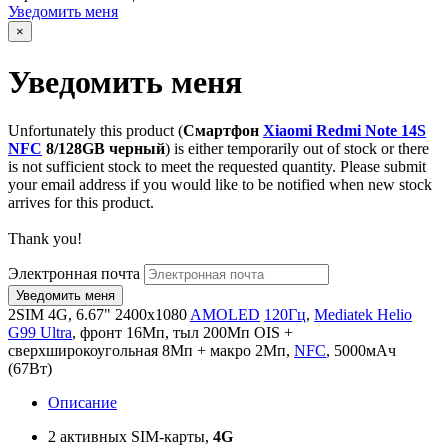
Уведомить меня
×
Уведомить меня
Unfortunately this product (
Смартфон
Xiaomi Redmi Note 14S
NFC
8/128GB черный
) is either temporarily out of stock or there
is not sufficient stock to meet the requested quantity. Please submit
your email address if you would like to be notified when new stock
arrives for this product.
Thank you!
Электронная почта
2SIM 4G, 6.67" 2400x1080
AMOLED
120Гц
,
Mediatek Helio
G99 Ultra
, фронт 16Мп, тыл 200Мп OIS +
сверхширокоугольная 8Мп + макро 2Мп,
NFC
, 5000мАч
(67Вт)
Описание
2 активных SIM-карты,
4G