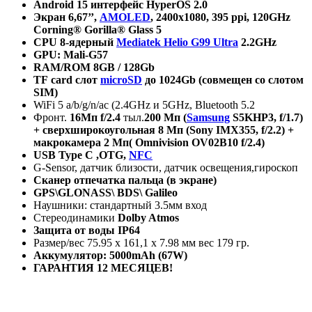
Android 15
интерфейс
HyperOS 2.0
Экран
6,67’’,
AMOLED
, 2400x1080, 395 ppi, 120GHz
Corning® Gorilla® Glass 5
CPU 8-
ядерный
Mediatek Helio G99 Ultra
2.2GHz
GPU: Mali-G57
RAM/ROM 8GB / 128Gb
TF
card
слот
microSD
до 1024
Gb
(совмещен со слотом
SIM
)
WiFi 5 a/b/g/n/ac (2.4GHz и 5GHz, Bluetooth 5.2
Фронт.
16
Мп
f/2.4
тыл.
200
Мп
(
Samsung
S5KHP3, f/1.7)
+
сверхширокоугольная
8
Мп
(Sony IMX355, f/2.2) +
макрокамера
2
Мп
( Omnivision OV02B10 f/2.4)
USB Type C ,OTG,
NFC
G-Sensor, датчик близости, датчик освещения,гироскоп
Сканер отпечатка пальца (в экране)
GPS\GLONASS\ BDS\ Galileo
Наушники: стандартный 3.5мм вход
Стереодинамики
Dolby Atmos
Защита от воды
IP
64
Размер/вес 75.95 х 161,1 х 7.98 мм вес 179 гр.
Аккумулятор: 5000mAh (67W)
ГАРАНТИЯ 12 МЕСЯЦЕВ!