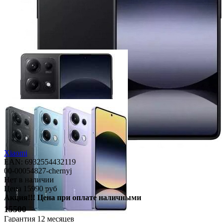
Xiaomi
EAN: 6932554432119
00-00054827-chernyj
Нет в наличии
Цена
15990 руб
Акция!!! Цена при оплате наличными
15500
Гарантия
12 месяцев