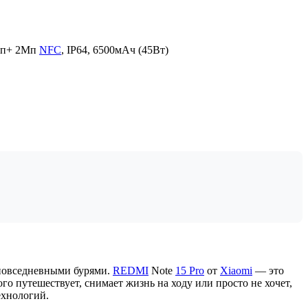
8Мп+ 2Мп
NFC
, IP64, 6500мАч (45Вт)
с повседневными бурями.
REDMI
Note
15 Pro
от
Xiaomi
— это
ого путешествует, снимает жизнь на ходу или просто не хочет,
ехнологий.