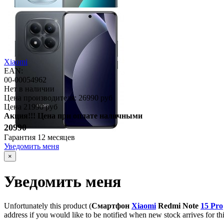
Xiaomi
EAN:
00-00054962
Нет в наличии
Цена производителя:
26990 руб
Цена
21990 руб
Акция!!! Цена при оплате наличными
20990
Гарантия
12 месяцев
Уведомить меня
×
Уведомить меня
Unfortunately this product (
Смартфон
Xiaomi
Redmi Note
15 Pro
address if you would like to be notified when new stock arrives for th