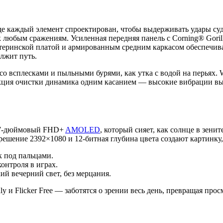
де каждый элемент спроектирован, чтобы выдерживать удары с
 любым сражениям. Усиленная передняя панель с Corning® Gorill
еринской платой и армированным средним каркасом обеспечивае
олжит путь.
со всплесками и пыльными бурями, как утка с водой на перьях. We
нкция очистки динамика одним касанием — высокие вибрации выт
.77-дюймовый FHD+
AMOLED
, который сияет, как солнце в зени
ешение 2392×1080 и 12-битная глубина цвета создают картинку,
к под пальцами.
онтроля в играх.
ий вечерний свет, без мерцания.
 и Flicker Free — заботятся о зрении весь день, превращая просм