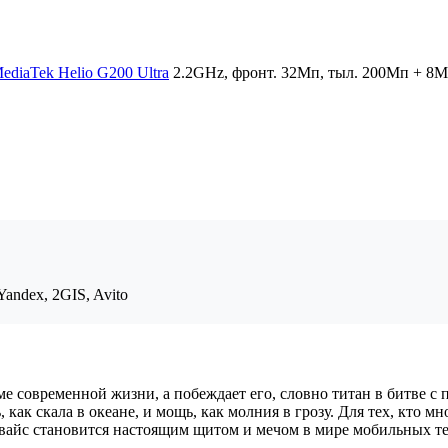
ediaTek Helio G200 Ultra
2.2GHz, фронт. 32Мп, тыл. 200Mп + 
andex, 2GIS, Avito
ме современной жизни, а побеждает его, словно титан в битве 
ак скала в океане, и мощь, как молния в грозу. Для тех, кто мн
евайс становится настоящим щитом и мечом в мире мобильных т