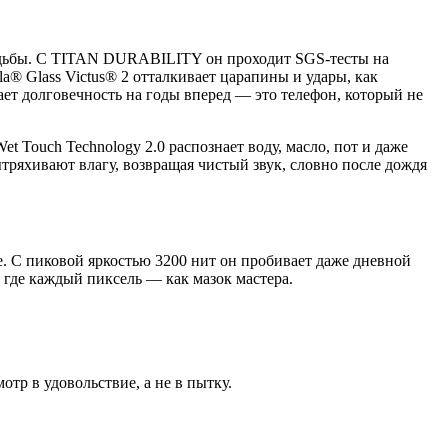
удьбы. С TITAN DURABILITY он проходит SGS-тесты на
a® Glass Victus® 2 отталкивает царапины и удары, как
т долговечность на годы вперед — это телефон, который не
t Touch Technology 2.0 распознает воду, масло, пот и даже
ряхивают влагу, возвращая чистый звук, словно после дождя
те. С пиковой яркостью 3200 нит он пробивает даже дневной
 где каждый пиксель — как мазок мастера.
отр в удовольствие, а не в пытку.