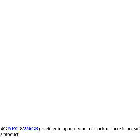
4G
NFC
8/
256GB
) is either temporarily out of stock or there is not s
is product.