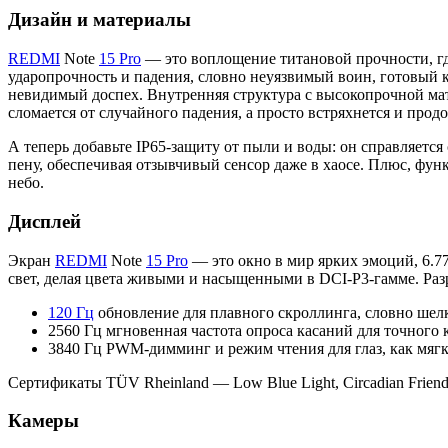
Дизайн и материалы
REDMI
Note
15 Pro
— это воплощение титановой прочности, г
ударопрочность и падения, словно неуязвимый воин, готовый к
невидимый доспех. Внутренняя структура с высокопрочной мат
сломается от случайного падения, а просто встряхнется и прод
А теперь добавьте IP65-защиту от пыли и воды: он справляется 
пену, обеспечивая отзывчивый сенсор даже в хаосе. Плюс, фу
небо.
Дисплей
Экран
REDMI
Note
15 Pro
— это окно в мир ярких эмоций, 6
свет, делая цвета живыми и насыщенными в DCI-P3-гамме. Разр
120 Гц
обновление для плавного скроллинга, словно шел
2560 Гц мгновенная частота опроса касаний для точного к
3840 Гц PWM-димминг и режим чтения для глаз, как мягк
Сертификаты TÜV Rheinland — Low Blue Light, Circadian Friendly
Камеры