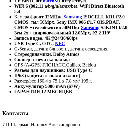
TF
card
слот
microSD
отсутствует
WiFi 6 (802.11 a/b/g/n/ac/ax/be), WiFi Direct Bluetooth
5.4
Камера
фронт
32M
Пкс
Samsung
ISOCELL KD1 f/2.0
CMOS
, тыл 5
0Mpx,
Sony IMX 906 f/1.7 OIS,PDAF,
CMOS +
телеобьектив
50
МПкс
Samsung
S5KJN1
f/2.0
Зум
2
х
+
широкоугольный
12.0Mpx, f/2.2 119º
Запись видео, 4
K
@24/30/60
fps
USB Type C, OTG,
NFC
G-Sensor, датчик близости, датчик освещения,
Стереодинамики
, Dolby Atmos
Сканер
отпечатка
пальца
GPS (A-GPS) ГЛОНАСС,Galileo, Beidou
Разъем для наушников: USB Type-C
IP68 (защита от пыли и влаги)
Размер/вес 160.4 x 75.1 x 7.8 мм/ 195 г.
Аккумулятор 5000 mAh (67W)
ГАРАНТИЯ 12 МЕСЯЦЕВ
Контакты
ИП Шаерман Наталья Александровна