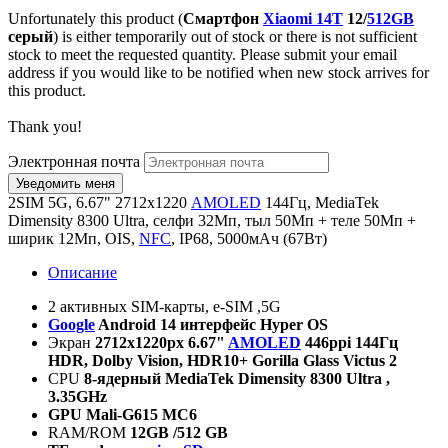
Unfortunately this product (
Смартфон
Xiaomi 14T
12/
512GB
серый
) is either temporarily out of stock or there is not sufficient
stock to meet the requested quantity. Please submit your email
address if you would like to be notified when new stock arrives for
this product.
Thank you!
Электронная почта
2SIM 5G, 6.67" 2712х1220
AMOLED
144Гц, MediaTek
Dimensity 8300 Ultra, селфи 32Мп, тыл 50Мп + теле 50Мп +
ширик 12Мп, OIS,
NFC
, IP68, 5000мАч (67Вт)
Описание
2 активных SIM-карты, e-SIM ,5G
Google
Android 14
интерфейс
Hyper OS
Экран
2712
х
1220px 6.67"
AMOLED
446ppi 144
Гц
HDR, Dolby Vision, HDR10+ Gorilla Glass Victus 2
CPU
8-
ядерный
MediaTek Dimensity 8300 Ultra ,
3.35GHz
GPU
Mali-G615 MC6
RAM/ROM
12GB
/
512
GB