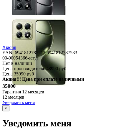
Xiaomi
EAN: 6941812787212,
6941812787533
00-00054366-seryj
Нет в наличии
Цена производителя:
48990 руб
Цена
35990 руб
Акция!!! Цена при оплате наличными
35000
Гарантия
12 месяцев
12 месяцев
Уведомить меня
×
Уведомить меня