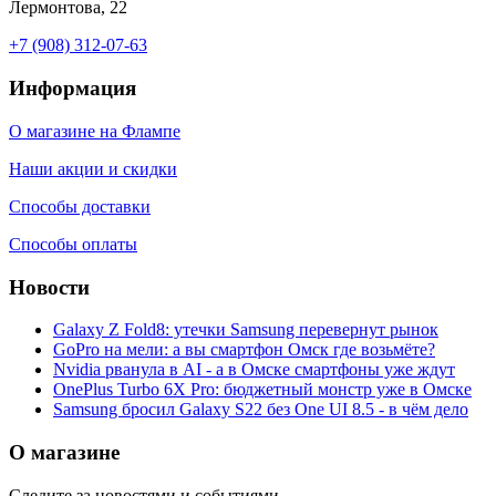
Лермонтова, 22
+7 (908) 312-07-63
Информация
О магазине на Флампе
Наши акции и скидки
Способы доставки
Способы оплаты
Новости
Galaxy Z Fold8: утечки Samsung перевернут рынок
GoPro на мели: а вы смартфон Омск где возьмёте?
Nvidia рванула в AI - а в Омске смартфоны уже ждут
OnePlus Turbo 6X Pro: бюджетный монстр уже в Омске
Samsung бросил Galaxy S22 без One UI 8.5 - в чём дело
О магазине
Следите за новостями и событиями