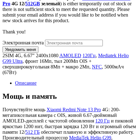
Pro
4G 12/
512GB
зеленый
) is either temporarily out of stock or
there is not sufficient stock to meet the requested quantity. Please
submit your email address if you would like to be notified when
new stock arrives for this product.
Thank you!
Электронная почта
2SIM 4G, 6.67" 2400x1080
AMOLED
120Гц
,
Mediatek Helio
G99 Ultra
, фронт 16Мп, тыл 200Мп OIS +
сверхширокоугольная 8Мп + макро 2Мп,
NFC
, 5000мАч
(67Вт)
Описание
Мощь и память
Почувствуйте мощь
Xiaomi Redmi Note 13 Pro
4G: 200-
мегапиксельная камера с OIS, живой 6.67-дюймовый
AMOLED-дисплей с частотой обновления
120 Гц
и пиковой
яркостью 1200 нит, быстрая зарядка 120 Вт и огромный объем
памяти 12/
512 ГБ
обеспечат плавную и эффективную работу.
Производительный процессор
MediaTek Helio G99
,