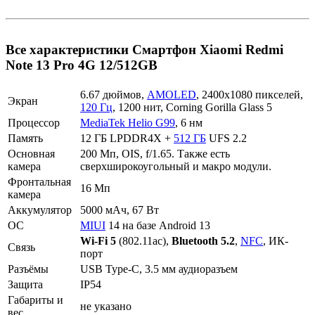
Все характеристики Смартфон Xiaomi Redmi
Note 13 Pro 4G 12/512GB
6.67 дюймов,
AMOLED
, 2400x1080 пикселей,
Экран
120 Гц
, 1200 нит, Corning Gorilla Glass 5
Процессор
MediaTek Helio G99
, 6 нм
Память
12 ГБ LPDDR4X +
512 ГБ
UFS 2.2
Основная
200 Мп, OIS, f/1.65. Также есть
камера
сверхширокоугольный и макро модули.
Фронтальная
16 Мп
камера
Аккумулятор
5000 мАч, 67 Вт
ОС
MIUI
14 на базе Android 13
Wi-Fi 5
(802.11ac),
Bluetooth 5.2
,
NFC
, ИК-
Связь
порт
Разъёмы
USB Type-C, 3.5 мм аудиоразъем
Защита
IP54
Габариты и
не указано
вес