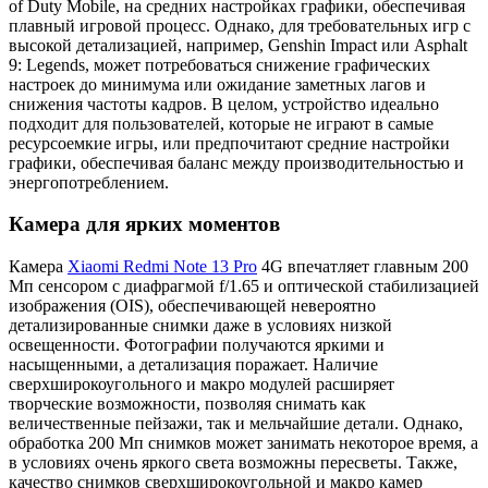
of Duty Mobile, на средних настройках графики, обеспечивая
плавный игровой процесс. Однако, для требовательных игр с
высокой детализацией, например, Genshin Impact или Asphalt
9: Legends, может потребоваться снижение графических
настроек до минимума или ожидание заметных лагов и
снижения частоты кадров. В целом, устройство идеально
подходит для пользователей, которые не играют в самые
ресурсоемкие игры, или предпочитают средние настройки
графики, обеспечивая баланс между производительностью и
энергопотреблением.
Камера для ярких моментов
Камера
Xiaomi Redmi Note 13 Pro
4G впечатляет главным 200
Мп сенсором с диафрагмой f/1.65 и оптической стабилизацией
изображения (OIS), обеспечивающей невероятно
детализированные снимки даже в условиях низкой
освещенности. Фотографии получаются яркими и
насыщенными, а детализация поражает. Наличие
сверхширокоугольного и макро модулей расширяет
творческие возможности, позволяя снимать как
величественные пейзажи, так и мельчайшие детали. Однако,
обработка 200 Мп снимков может занимать некоторое время, а
в условиях очень яркого света возможны пересветы. Также,
качество снимков сверхширокоугольной и макро камер