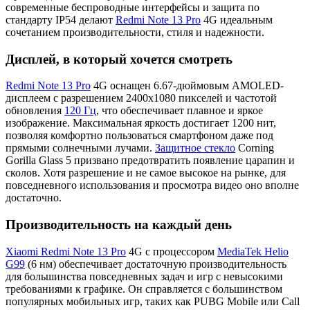
современные беспроводные интерфейсы и защита по
стандарту IP54 делают
Redmi Note 13 Pro
4G идеальным
сочетанием производительности, стиля и надежности.
Дисплей, в который хочется смотреть
Redmi Note 13 Pro
4G оснащен 6.67-дюймовым AMOLED-
дисплеем с разрешением 2400x1080 пикселей и частотой
обновления
120 Гц
, что обеспечивает плавное и яркое
изображение. Максимальная яркость достигает 1200 нит,
позволяя комфортно пользоваться смартфоном даже под
прямыми солнечными лучами.
Защитное стекло
Corning
Gorilla Glass 5 призвано предотвратить появление царапин и
сколов. Хотя разрешение и не самое высокое на рынке, для
повседневного использования и просмотра видео оно вполне
достаточно.
Производительность на каждый день
Xiaomi Redmi Note 13 Pro
4G с процессором
MediaTek Helio
G99
(6 нм) обеспечивает достаточную производительность
для большинства повседневных задач и игр с невысокими
требованиями к графике. Он справляется с большинством
популярных мобильных игр, таких как PUBG Mobile или Call