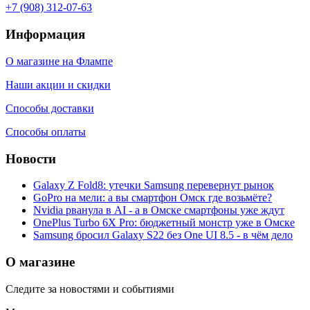
+7 (908) 312-07-63
Информация
О магазине на Флампе
Наши акции и скидки
Способы доставки
Способы оплаты
Новости
Galaxy Z Fold8: утечки Samsung перевернут рынок
GoPro на мели: а вы смартфон Омск где возьмёте?
Nvidia рванула в AI - а в Омске смартфоны уже ждут
OnePlus Turbo 6X Pro: бюджетный монстр уже в Омске
Samsung бросил Galaxy S22 без One UI 8.5 - в чём дело
О магазине
Следите за новостями и событиями