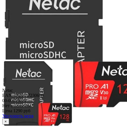
Netac
EAN: 6926337230689
00-00053916
Нет в наличии
Цена
1290 руб
Уведомить меня
×