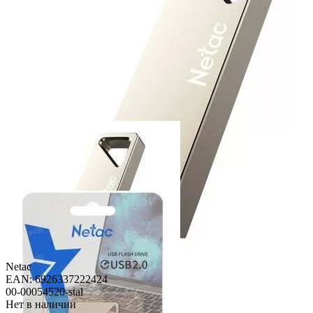
Netac
EAN: 6926337222424
00-00054520-stal
Нет в наличии