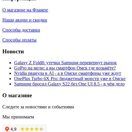
О магазине на Флампе
Наши акции и скидки
Способы доставки
Способы оплаты
Новости
Galaxy Z Fold8: утечки Samsung перевернут рынок
GoPro на мели: а вы смартфон Омск где возьмёте?
Nvidia рванула в AI - а в Омске смартфоны уже ждут
OnePlus Turbo 6X Pro: бюджетный монстр уже в Омске
Samsung бросил Galaxy S22 без One UI 8.5 - в чём дело
О магазине
Следите за новостями и событиями
Мы принимаем