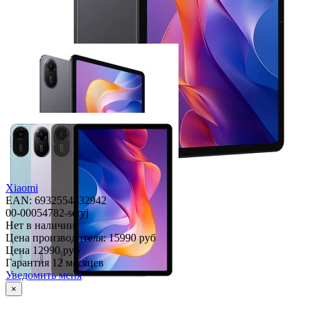
Xiaomi
EAN: 6932554432942
00-00054782-seryj
Нет в наличии
Цена производителя:
15990 руб
Цена
12990 руб
Гарантия
12 месяцев
Уведомить меня
×