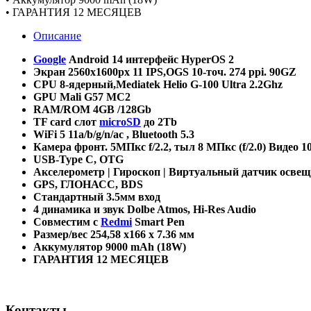
• ГАРАНТИЯ 12 МЕСЯЦЕВ
Описание
Google
Android
14 интерфейс
HyperOS 2
Экран 2560х1600
px
11
IPS
,
OGS
10-точ. 274
ppi
. 90
GZ
CPU 8-
ядерный
,Mediatek Helio G-100 Ultra 2.2Ghz
GPU Mali G57 MC2
RAM/ROM 4GB /128Gb
TF card
слот
microSD
до
2Tb
WiFi 5
11a/b/g/n/ac , Bluetooth 5.3
Камера фронт. 5МПкс f/2.2, тыл 8 МПкс (f/2.0) Видео 1
USB-Type C,
OTG
Акселерометр | Гироскоп | Виртуальный датчик освещ
GPS, ГЛОНАСС, BDS
Стандартный 3.5мм вход
4
динамика
и
звук
Dolbe Atmos, Hi-Res Audio
Совместим с
Redmi
Smart
Pen
Размер/вес 254,58 x166 x 7.36 мм
Аккумулятор 9000 mAh (18W)
ГАРАНТИЯ 12 МЕСЯЦЕВ
Контакты