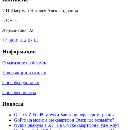
ИП Шаерман Наталья Александровна
г. Омск
Лермонтова, 22
+7 (908) 312-07-63
Информация
О магазине на Флампе
Наши акции и скидки
Способы доставки
Способы оплаты
Новости
Galaxy Z Fold8: утечки Samsung перевернут рынок
GoPro на мели: а вы смартфон Омск где возьмёте?
Nvidia рванула в AI - а в Омске смартфоны уже ждут