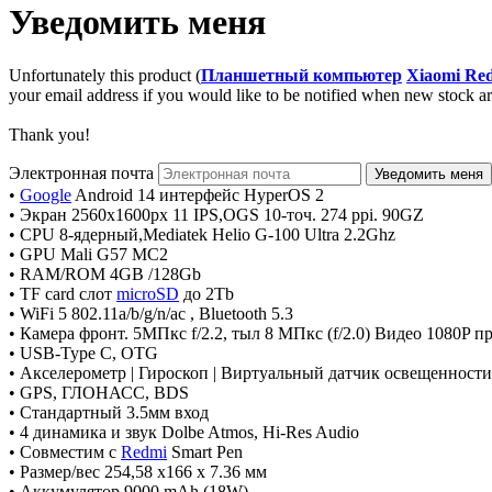
Уведомить меня
Unfortunately this product (
Планшетный компьютер
Xiaomi Re
your email address if you would like to be notified when new stock arr
Thank you!
Электронная почта
•
Google
Android 14 интерфейс HyperOS 2
• Экран 2560х1600px 11 IPS,OGS 10-точ. 274 ppi. 90GZ
• CPU 8-ядерный,Mediatek Helio G-100 Ultra 2.2Ghz
• GPU Mali G57 MC2
• RAM/ROM 4GB /128Gb
• TF card слот
microSD
до 2Tb
• WiFi 5 802.11a/b/g/n/ac , Bluetooth 5.3
• Камера фронт. 5МПкс f/2.2, тыл 8 МПкс (f/2.0) Видео 1080P пр
• USB-Type C, OTG
• Акселерометр | Гироскоп | Виртуальный датчик освещенности
• GPS, ГЛОНАСС, BDS
• Стандартный 3.5мм вход
• 4 динамика и звук Dolbe Atmos, Hi-Res Audio
• Совместим с
Redmi
Smart Pen
• Размер/вес 254,58 x166 x 7.36 мм
• Аккумулятор 9000 mAh (18W)