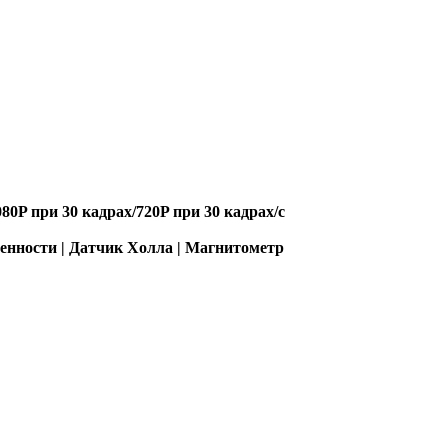
080P при 30 кадрах/720P при 30 кадрах/с
енности | Датчик Холла | Магнитометр