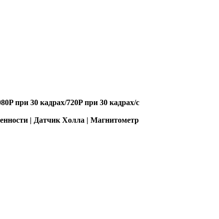
080P при 30 кадрах/720P при 30 кадрах/с
енности | Датчик Холла | Магнитометр