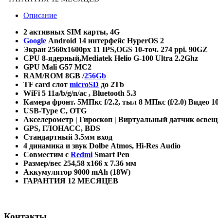
Описание
2
активных
SIM
карты,
4G
Google
Android
14 интерфейс
HyperOS 2
Экран 2560х1600
px
11
IPS
,
OGS
10-точ. 274
ppi
. 90
GZ
CPU 8-
ядерный
,Mediatek Helio G-100 Ultra 2.2Ghz
GPU Mali G57 MC2
RAM/ROM 8GB /
256Gb
TF card
слот
microSD
до
2Tb
WiFi 5
11a/b/g/n/ac , Bluetooth 5.3
Камера фронт. 5МПкс f/2.2, тыл 8 МПкс (f/2.0) Видео 1
USB-Type C,
OTG
Акселерометр | Гироскоп | Виртуальный датчик освещ
GPS, ГЛОНАСС, BDS
Стандартный 3.5мм вход
4 динамика и звук
Dolbe
Atmos
,
Hi
-
Res
Audio
Совместим с
Redmi
Smart
Pen
Размер/вес 254,58 x166 x 7.36 мм
Аккумулятор 9000 mAh (18W)
ГАРАНТИЯ 12 МЕСЯЦЕВ
Контакты