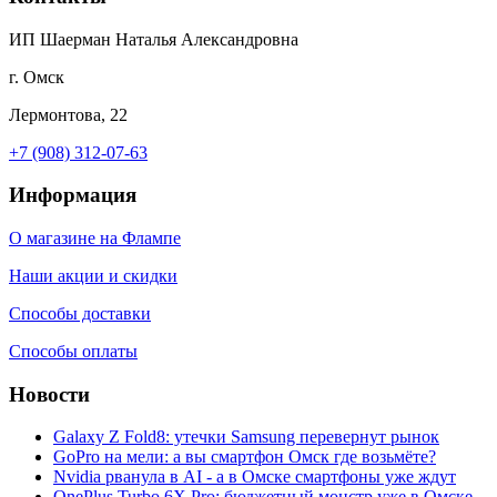
ИП Шаерман Наталья Александровна
г. Омск
Лермонтова, 22
+7 (908) 312-07-63
Информация
О магазине на Флампе
Наши акции и скидки
Способы доставки
Способы оплаты
Новости
Galaxy Z Fold8: утечки Samsung перевернут рынок
GoPro на мели: а вы смартфон Омск где возьмёте?
Nvidia рванула в AI - а в Омске смартфоны уже ждут
OnePlus Turbo 6X Pro: бюджетный монстр уже в Омске