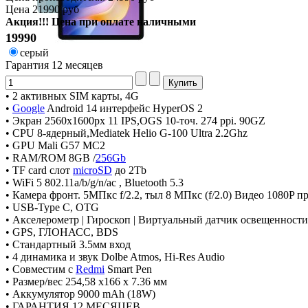
Цена
21990 руб
Акция!!! Цена при оплате наличными
19990
серый
Гарантия
12 месяцев
• 2 активных SIM карты, 4G
•
Google
Android 14 интерфейс HyperOS 2
• Экран 2560х1600px 11 IPS,OGS 10-точ. 274 ppi. 90GZ
• CPU 8-ядерный,Mediatek Helio G-100 Ultra 2.2Ghz
• GPU Mali G57 MC2
• RAM/ROM 8GB /
256Gb
• TF card слот
microSD
до 2Tb
• WiFi 5 802.11a/b/g/n/ac , Bluetooth 5.3
• Камера фронт. 5МПкс f/2.2, тыл 8 МПкс (f/2.0) Видео 1080P пр
• USB-Type C, OTG
• Акселерометр | Гироскоп | Виртуальный датчик освещенности
• GPS, ГЛОНАСС, BDS
• Стандартный 3.5мм вход
• 4 динамика и звук Dolbe Atmos, Hi-Res Audio
• Совместим с
Redmi
Smart Pen
• Размер/вес 254,58 x166 x 7.36 мм
• Аккумулятор 9000 mAh (18W)
• ГАРАНТИЯ 12 МЕСЯЦЕВ