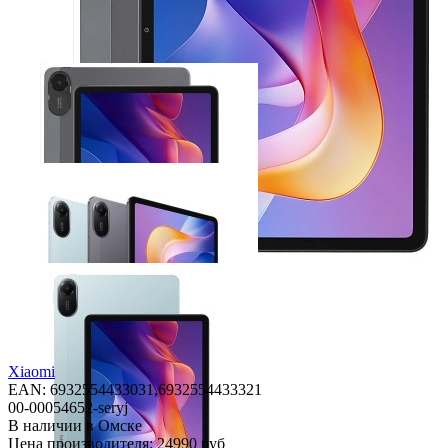
Xiaomi
EAN: 6932554433031,
6932554433321
00-00054652-seryj
В наличии в Омске
Цена производителя:
24990 руб