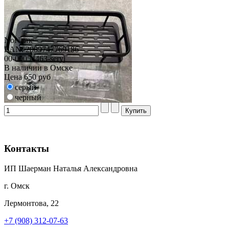
NoName
EAN: 2009747769186
00-00054463-seryj
В наличии в Омске
Цена
650 руб
серый
черный
Контакты
ИП Шаерман Наталья Александровна
г. Омск
Лермонтова, 22
+7 (908) 312-07-63