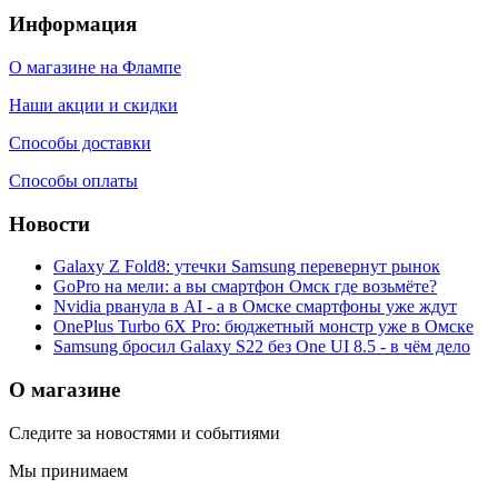
Информация
О магазине на Флампе
Наши акции и скидки
Способы доставки
Способы оплаты
Новости
Galaxy Z Fold8: утечки Samsung перевернут рынок
GoPro на мели: а вы смартфон Омск где возьмёте?
Nvidia рванула в AI - а в Омске смартфоны уже ждут
OnePlus Turbo 6X Pro: бюджетный монстр уже в Омске
Samsung бросил Galaxy S22 без One UI 8.5 - в чём дело
О магазине
Следите за новостями и событиями
Мы принимаем