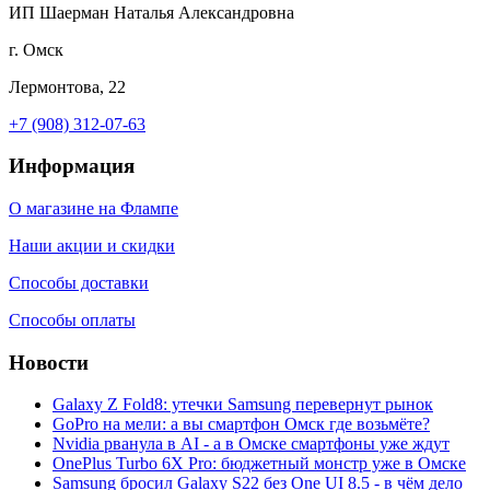
ИП Шаерман Наталья Александровна
г. Омск
Лермонтова, 22
+7 (908) 312-07-63
Информация
О магазине на Флампе
Наши акции и скидки
Способы доставки
Способы оплаты
Новости
Galaxy Z Fold8: утечки Samsung перевернут рынок
GoPro на мели: а вы смартфон Омск где возьмёте?
Nvidia рванула в AI - а в Омске смартфоны уже ждут
OnePlus Turbo 6X Pro: бюджетный монстр уже в Омске
Samsung бросил Galaxy S22 без One UI 8.5 - в чём дело