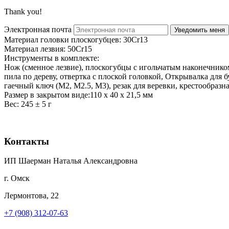
Thank you!
Электронная почта
Материал головки плоскогубцев: 30Cr13
Материал лезвия: 50Cr15
Инструменты в комплекте:
Нож (сменное лезвие), плоскогубцы с игольчатым наконечником
пила по дереву, отвертка с плоской головкой, Открывалка для б
гаечный ключ (М2, М2.5, М3), резак для веревки, крестообразн
Размер в закрытом виде:110 x 40 x 21,5 мм
Вес: 245 ± 5 г
Контакты
ИП Шаерман Наталья Александровна
г. Омск
Лермонтова, 22
+7 (908) 312-07-63