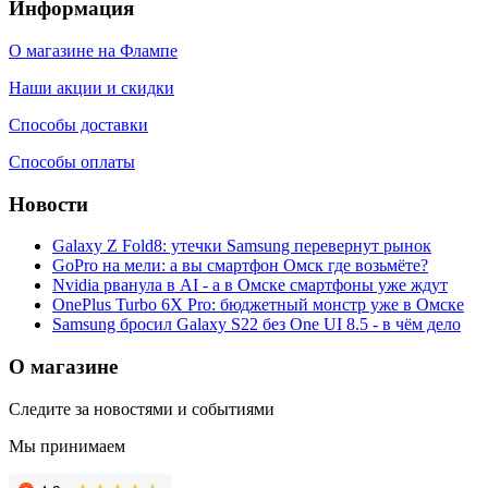
Информация
О магазине на Флампе
Наши акции и скидки
Способы доставки
Способы оплаты
Новости
Galaxy Z Fold8: утечки Samsung перевернут рынок
GoPro на мели: а вы смартфон Омск где возьмёте?
Nvidia рванула в AI - а в Омске смартфоны уже ждут
OnePlus Turbo 6X Pro: бюджетный монстр уже в Омске
Samsung бросил Galaxy S22 без One UI 8.5 - в чём дело
О магазине
Следите за новостями и событиями
Мы принимаем