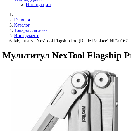
Инструкции
Главная
Каталог
Товары для дома
Инструмент
Мультитул NexTool Flagship Pro (Blade Replace) NE20167
Мультитул NexTool Flagship P