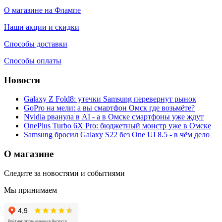
О магазине на Флампе
Наши акции и скидки
Способы доставки
Способы оплаты
Новости
Galaxy Z Fold8: утечки Samsung перевернут рынок
GoPro на мели: а вы смартфон Омск где возьмёте?
Nvidia рванула в AI - а в Омске смартфоны уже ждут
OnePlus Turbo 6X Pro: бюджетный монстр уже в Омске
Samsung бросил Galaxy S22 без One UI 8.5 - в чём дело
О магазине
Следите за новостями и событиями
Мы принимаем