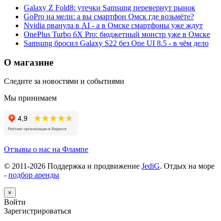
Galaxy Z Fold8: утечки Samsung перевернут рынок
GoPro на мели: а вы смартфон Омск где возьмёте?
Nvidia рванула в AI - а в Омске смартфоны уже ждут
OnePlus Turbo 6X Pro: бюджетный монстр уже в Омске
Samsung бросил Galaxy S22 без One UI 8.5 - в чём дело
О магазине
Следите за новостями и событиями
Мы принимаем
Отзывы о нас на Флампе
© 2011-
2026
Поддержка и продвижение
JediG
. Отдых на море
-
подбор аренды
×
Войти
Зарегистрироваться