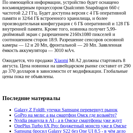
По имеющейся информации, устройство будет оснащено
восьмиядерным процессором Qualcomm Snapdragon 660 с
частотой 2,2 ГГц. Будет доступна версия с 4 ГБ оперативной
памяти и 32/64 ГБ встроенного хранилища, и более
производительная конфигурация с 6 ГБ оперативной и 128 ГБ
внутренней памяти. Кроме того, новинка получит 5,99-
дюймовый экран с разрешением 2160x1080 пикселей и
соотношением сторон 18:9. Разрешение сенсоров основной
камеры — 12 и 20 Мп, фронтальной — 20 Мп. Заявленная
ёмкость аккумулятора — 3010 мАч.
Ожидается, что продажи
Xiaomi
Mi A2 должны стартовать 8
августа. Цена новинки на швейцарском рынке составит от 290
до 370 долларов в зависимости от модификации. Глобальные
цены пока не объявлены.
Последние материалы
Galaxy Z Fold8: утечки Samsung перевернут рынок
GoPro на мели: а вы смартфон Омск где возьмёте?
Nvidia рванула в AI - а в Омске смартфоны уже ждут
OnePlus Turbo 6X Pro: бюджетный монстр уже в Омске
Samsung бросил Galaxy S22 без One UI 8.5 - в чём дело