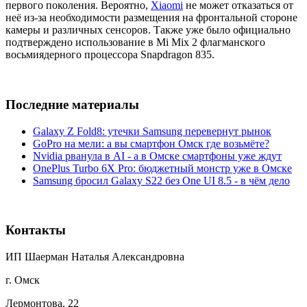
первого поколения. Вероятно,
Xiaomi
не может отказаться от
неё из-за необходимости размещения на фронтальной стороне
камеры и различных сенсоров. Также уже было официально
подтверждено использование в Mi Mix 2 флагманского
восьмиядерного процессора Snapdragon 835.
Последние материалы
Galaxy Z Fold8: утечки Samsung перевернут рынок
GoPro на мели: а вы смартфон Омск где возьмёте?
Nvidia рванула в AI - а в Омске смартфоны уже ждут
OnePlus Turbo 6X Pro: бюджетный монстр уже в Омске
Samsung бросил Galaxy S22 без One UI 8.5 - в чём дело
Контакты
ИП Шаерман Наталья Александровна
г. Омск
Лермонтова, 22