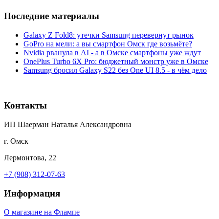
Последние материалы
Galaxy Z Fold8: утечки Samsung перевернут рынок
GoPro на мели: а вы смартфон Омск где возьмёте?
Nvidia рванула в AI - а в Омске смартфоны уже ждут
OnePlus Turbo 6X Pro: бюджетный монстр уже в Омске
Samsung бросил Galaxy S22 без One UI 8.5 - в чём дело
Контакты
ИП Шаерман Наталья Александровна
г. Омск
Лермонтова, 22
+7 (908) 312-07-63
Информация
О магазине на Флампе