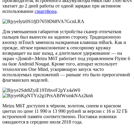
производителя, встроенного аккумулятора ёмкостью 3300 мАч
хватает до 2 дней работы от одной зарядки при активном
использовании
смартфона
.
Для уменьшения габаритов устройства сканер отпечатков
пальцев был вынесен на заднюю сторону. Традиционную
кнопку mTouch заменила наэкранная клавиша mBack. Как и
прежде, лёгкое прикосновение к сенсорному кружку
возвращает на шаг назад, а длительное удерживание — на
экран «Домой».Meizu M6T работает под управлением Flyme 6
на базе Android Nougat. Кроме того, аппарат использует
технологию One Mind, ускоряющую запуск часто
используемых приложений — раньше это было прерогативой
флагманских моделей.
Meizu M6T доступен в чёрном, золотом, синем и красном
цветах по цене 11 990 и 13 990 рублей за версии с 16 и 32 ГБ
встроенной памяти соответственно. Поставки новинки
ожидаются в середине июля 2018 года.