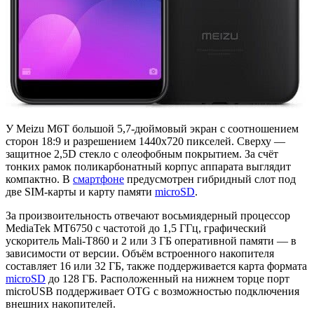
У Meizu M6T большой 5,7-дюймовый экран с соотношением
сторон 18:9 и разрешением 1440x720 пикселей. Сверху —
защитное 2,5D стекло с олеофобным покрытием. За счёт
тонких рамок поликарбонатный корпус аппарата выглядит
компактно. В
смартфоне
предусмотрен гибридный слот под
две SIM-карты и карту памяти
microSD
.
За произвоительность отвечают восьмиядерный процессор
MediaTek MT6750 с частотой до 1,5 ГГц, графический
ускоритель Mali-T860 и 2 или 3 ГБ оперативной памяти — в
зависимости от версии. Объём встроенного накопителя
составляет 16 или 32 ГБ, также поддерживается карта формата
microSD
до 128 ГБ. Расположенный на нижнем торце порт
microUSB поддерживает OTG с возможностью подключения
внешних накопителей.