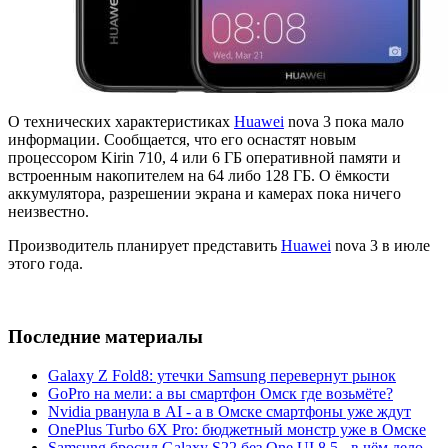
О технических характеристиках
Huawei
nova 3 пока мало
информации. Сообщается, что его оснастят новым
процессором Kirin 710, 4 или 6 ГБ оперативной памяти и
встроенным накопителем на 64 либо 128 ГБ. О ёмкости
аккумулятора, разрешении экрана и камерах пока ничего
неизвестно.
Производитель планирует представить
Huawei
nova 3 в июле
этого года.
Последние материалы
Galaxy Z Fold8: утечки Samsung перевернут рынок
GoPro на мели: а вы смартфон Омск где возьмёте?
Nvidia рванула в AI - а в Омске смартфоны уже ждут
OnePlus Turbo 6X Pro: бюджетный монстр уже в Омске
Samsung бросил Galaxy S22 без One UI 8.5 - в чём дело