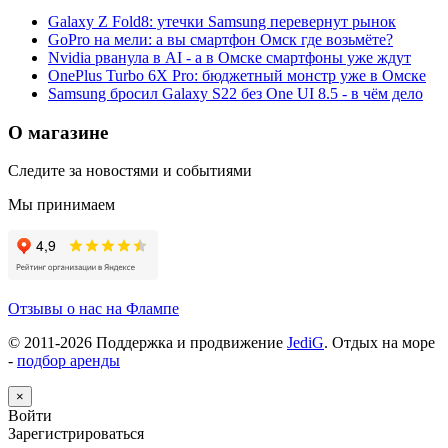
Galaxy Z Fold8: утечки Samsung перевернут рынок
GoPro на мели: а вы смартфон Омск где возьмёте?
Nvidia рванула в AI - а в Омске смартфоны уже ждут
OnePlus Turbo 6X Pro: бюджетный монстр уже в Омске
Samsung бросил Galaxy S22 без One UI 8.5 - в чём дело
О магазине
Следите за новостями и событиями
Мы принимаем
Отзывы о нас на Флампе
© 2011-
2026
Поддержка и продвижение
JediG
. Отдых на море
-
подбор аренды
×
Войти
Зарегистрироваться